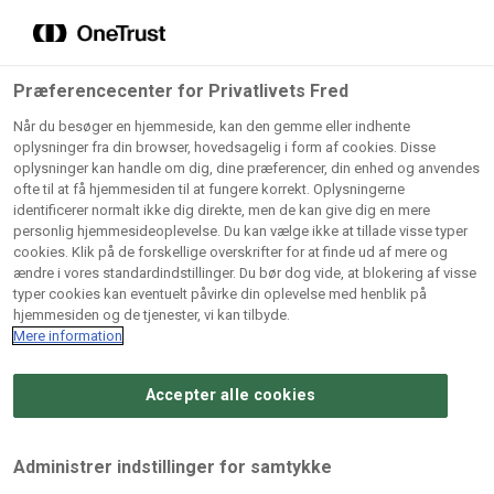
Grossister der forhandler
Søg
vores produkter
Gem dine favoritter!
Præferencecenter for Privatlivets Fred
Vores produkter forhandles kun via grossister - se
Når du besøger en hjemmeside, kan den gemme eller indhente
herunder hvilke:
oplysninger fra din browser, hovedsagelig i form af cookies. Disse
oplysninger kan handle om dig, dine præferencer, din enhed og anvendes
Lad ikke en eneste opskrift gå tabt! Opret en profil nu og
ofte til at få hjemmesiden til at fungere korrekt. Oplysningerne
identificerer normalt ikke dig direkte, men de kan give dig en mere
start din personlige samling af favoritopskrifter eller
AB
BC
Arctic
CB
personlig hjemmesideoplevelse. Du kan vælge ikke at tillade visse typer
produkter.
Catering
Catering
cookies. Klik på de forskellige overskrifter for at finde ud af mere og
Import
A/
ændre i vores standardindstillinger. Du bør dog vide, at blokering af visse
A/S
A/S
Bliv medlem af Odense Marcipan's professionelle
typer cookies kan eventuelt påvirke din oplevelse med henblik på
fællesskab og få nem adgang til dine gemte opskrifter og
hjemmesiden og de tjenester, vi kan tilbyde.
Gi
Condi
Dagrofa
produkter - når som helst, hvor som helst.
Mere information
Fullhouse
Ca
ApS
Foodservice
A/
Accepter alle cookies
Log ind
Opret profil
Hørkram
INCO
L. C.
Me
Foodservice
Cash
Lauritzen
Ho
Administrer indstillinger for samtykke
A/S
&
A/S
A/