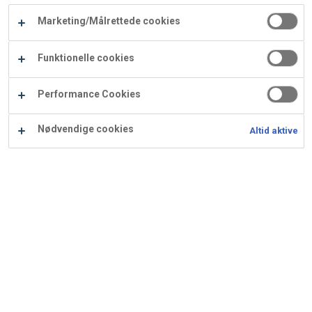
Carry
Marketing/Målrettede cookies
Procater
Waf
Vaffelexpressen
Vaffelgrossisten
ApS
Ba
Funktionelle cookies
Waffle
Performance Cookies
Supply
Nødvendige cookies
Altid aktive
Jordbærtærte med
kransekagekant
Ingredienser