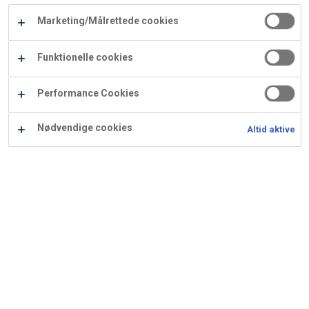
Carry
Marketing/Målrettede cookies
Procater
Waf
Vaffelexpressen
Vaffelgrossisten
ApS
Ba
Funktionelle cookies
Waffle
Performance Cookies
Supply
Nødvendige cookies
Altid aktive
Lagkagesnitter i rød/hvide
farver
Dansk når det er bedst!