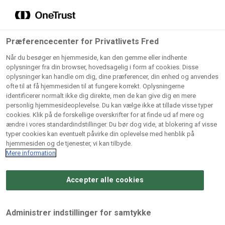
Grossister der forhandler
Søg
vores produkter
Gem dine favoritter!
Præferencecenter for Privatlivets Fred
Vores produkter forhandles kun via grossister - se
Når du besøger en hjemmeside, kan den gemme eller indhente
herunder hvilke:
oplysninger fra din browser, hovedsagelig i form af cookies. Disse
oplysninger kan handle om dig, dine præferencer, din enhed og anvendes
Lad ikke en eneste opskrift gå tabt! Opret en profil nu og
ofte til at få hjemmesiden til at fungere korrekt. Oplysningerne
identificerer normalt ikke dig direkte, men de kan give dig en mere
start din personlige samling af favoritopskrifter eller
AB
BC
Arctic
CB
personlig hjemmesideoplevelse. Du kan vælge ikke at tillade visse typer
produkter.
Catering
Catering
cookies. Klik på de forskellige overskrifter for at finde ud af mere og
Import
A/
ændre i vores standardindstillinger. Du bør dog vide, at blokering af visse
A/S
A/S
Bliv medlem af Odense Marcipan's professionelle
typer cookies kan eventuelt påvirke din oplevelse med henblik på
fællesskab og få nem adgang til dine gemte opskrifter og
hjemmesiden og de tjenester, vi kan tilbyde.
Gi
Condi
Dagrofa
produkter - når som helst, hvor som helst.
Mere information
Fullhouse
Ca
ApS
Foodservice
A/
Accepter alle cookies
Log ind
Opret profil
Hørkram
INCO
L. C.
Me
Foodservice
Cash
Lauritzen
Ho
Administrer indstillinger for samtykke
A/S
&
A/S
A/