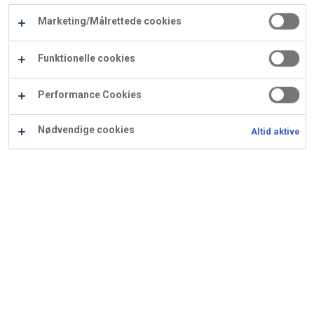
Carry
Marketing/Målrettede cookies
Procater
Waf
Vaffelexpressen
Vaffelgrossisten
ApS
Ba
Funktionelle cookies
Waffle
Performance Cookies
Supply
Nødvendige cookies
Altid aktive
Rocky road chokoladekage
Ingredienser
Opskrift er beregnet til 20 stk.: