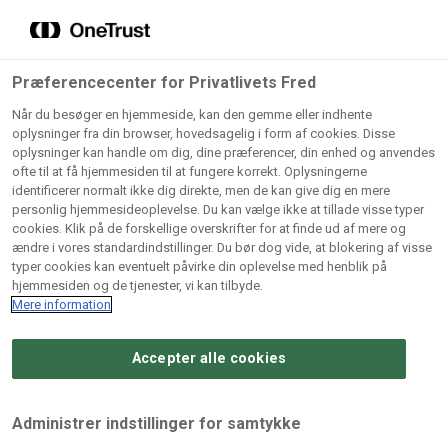
Grossister der forhandler
Søg
vores produkter
Gem dine favoritter!
Præferencecenter for Privatlivets Fred
Vores produkter forhandles kun via grossister - se
Når du besøger en hjemmeside, kan den gemme eller indhente
herunder hvilke:
oplysninger fra din browser, hovedsagelig i form af cookies. Disse
oplysninger kan handle om dig, dine præferencer, din enhed og anvendes
Lad ikke en eneste opskrift gå tabt! Opret en profil nu og
ofte til at få hjemmesiden til at fungere korrekt. Oplysningerne
identificerer normalt ikke dig direkte, men de kan give dig en mere
start din personlige samling af favoritopskrifter eller
AB
BC
Arctic
CB
personlig hjemmesideoplevelse. Du kan vælge ikke at tillade visse typer
produkter.
Catering
Catering
cookies. Klik på de forskellige overskrifter for at finde ud af mere og
Import
A/
ændre i vores standardindstillinger. Du bør dog vide, at blokering af visse
A/S
A/S
Bliv medlem af Odense Marcipan's professionelle
typer cookies kan eventuelt påvirke din oplevelse med henblik på
fællesskab og få nem adgang til dine gemte opskrifter og
hjemmesiden og de tjenester, vi kan tilbyde.
Gi
Condi
Dagrofa
produkter - når som helst, hvor som helst.
Mere information
Fullhouse
Ca
ApS
Foodservice
A/
Accepter alle cookies
Log ind
Opret profil
Hørkram
INCO
L. C.
Me
Foodservice
Cash
Lauritzen
Ho
Administrer indstillinger for samtykke
A/S
&
A/S
A/