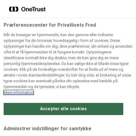
Grossister der forhandler
Søg
vores produkter
Gem dine favoritter!
Præferencecenter for Privatlivets Fred
Vores produkter forhandles kun via grossister - se
Når du besøger en hjemmeside, kan den gemme eller indhente
herunder hvilke:
oplysninger fra din browser, hovedsagelig i form af cookies. Disse
oplysninger kan handle om dig, dine præferencer, din enhed og anvendes
Lad ikke en eneste opskrift gå tabt! Opret en profil nu og
ofte til at få hjemmesiden til at fungere korrekt. Oplysningerne
identificerer normalt ikke dig direkte, men de kan give dig en mere
start din personlige samling af favoritopskrifter eller
AB
BC
Arctic
CB
personlig hjemmesideoplevelse. Du kan vælge ikke at tillade visse typer
produkter.
Catering
Catering
cookies. Klik på de forskellige overskrifter for at finde ud af mere og
Import
A/
ændre i vores standardindstillinger. Du bør dog vide, at blokering af visse
A/S
A/S
Bliv medlem af Odense Marcipan's professionelle
typer cookies kan eventuelt påvirke din oplevelse med henblik på
fællesskab og få nem adgang til dine gemte opskrifter og
hjemmesiden og de tjenester, vi kan tilbyde.
Gi
Condi
Dagrofa
produkter - når som helst, hvor som helst.
Mere information
Fullhouse
Ca
ApS
Foodservice
A/
Accepter alle cookies
Log ind
Opret profil
Hørkram
INCO
L. C.
Me
Foodservice
Cash
Lauritzen
Ho
Administrer indstillinger for samtykke
A/S
&
A/S
A/