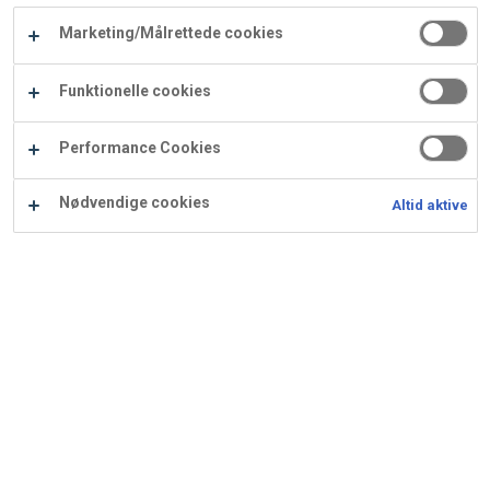
Carry
Marketing/Målrettede cookies
Procater
Waf
Vaffelexpressen
Vaffelgrossisten
ApS
Ba
Funktionelle cookies
Waffle
Performance Cookies
Supply
Nødvendige cookies
Altid aktive
Petit four - Appelsinstang
Ingredienser
Opskrift er beregnet til 96 stk.: