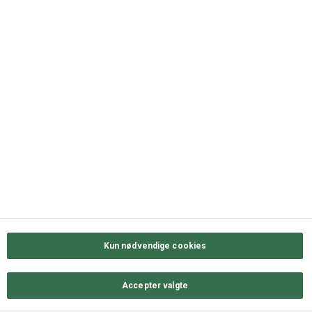
+45 63 11 72 00
QUICK LINKS
Kontakt os
Sortiment
Messekalender
Job hos ODENSE GROUP
Privatlivs- & cookiepolitik
Kun nødvendige cookies
Accepter valgte