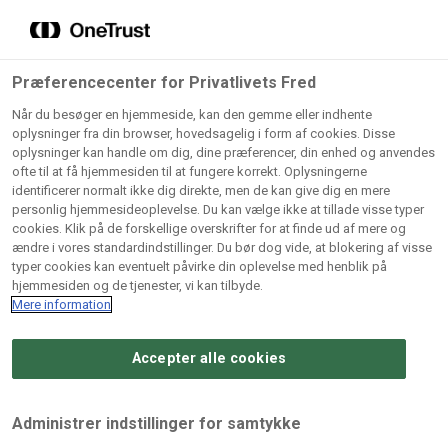
Grossister der forhandler
Søg
vores produkter
Gem dine favoritter!
Præferencecenter for Privatlivets Fred
Vores produkter forhandles kun via grossister - se
Når du besøger en hjemmeside, kan den gemme eller indhente
herunder hvilke:
oplysninger fra din browser, hovedsagelig i form af cookies. Disse
oplysninger kan handle om dig, dine præferencer, din enhed og anvendes
Lad ikke en eneste opskrift gå tabt! Opret en profil nu og
ofte til at få hjemmesiden til at fungere korrekt. Oplysningerne
identificerer normalt ikke dig direkte, men de kan give dig en mere
start din personlige samling af favoritopskrifter eller
AB
BC
Arctic
CB
personlig hjemmesideoplevelse. Du kan vælge ikke at tillade visse typer
produkter.
Catering
Catering
cookies. Klik på de forskellige overskrifter for at finde ud af mere og
Import
A/
ændre i vores standardindstillinger. Du bør dog vide, at blokering af visse
A/S
A/S
Bliv medlem af Odense Marcipan's professionelle
typer cookies kan eventuelt påvirke din oplevelse med henblik på
fællesskab og få nem adgang til dine gemte opskrifter og
hjemmesiden og de tjenester, vi kan tilbyde.
Gi
Condi
Dagrofa
produkter - når som helst, hvor som helst.
Mere information
Fullhouse
Ca
ApS
Foodservice
A/
Accepter alle cookies
Log ind
Opret profil
Hørkram
INCO
L. C.
Me
Foodservice
Cash
Lauritzen
Ho
Administrer indstillinger for samtykke
A/S
&
A/S
A/