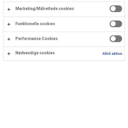
Carry
Marketing/Målrettede cookies
Procater
Waf
Vaffelexpressen
Vaffelgrossisten
ApS
Ba
Funktionelle cookies
Waffle
Performance Cookies
Supply
Nødvendige cookies
Altid aktive
Othello lagkage i rød/hvide
farver
Dansk når det er bedst!