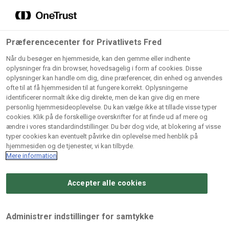
Grossister der forhandler
Søg
vores produkter
Gem dine favoritter!
Præferencecenter for Privatlivets Fred
Vores produkter forhandles kun via grossister - se
Når du besøger en hjemmeside, kan den gemme eller indhente
herunder hvilke:
oplysninger fra din browser, hovedsagelig i form af cookies. Disse
oplysninger kan handle om dig, dine præferencer, din enhed og anvendes
Lad ikke en eneste opskrift gå tabt! Opret en profil nu og
ofte til at få hjemmesiden til at fungere korrekt. Oplysningerne
identificerer normalt ikke dig direkte, men de kan give dig en mere
start din personlige samling af favoritopskrifter eller
AB
BC
Arctic
CB
personlig hjemmesideoplevelse. Du kan vælge ikke at tillade visse typer
produkter.
Catering
Catering
cookies. Klik på de forskellige overskrifter for at finde ud af mere og
Import
A/
ændre i vores standardindstillinger. Du bør dog vide, at blokering af visse
A/S
A/S
Bliv medlem af Odense Marcipan's professionelle
typer cookies kan eventuelt påvirke din oplevelse med henblik på
fællesskab og få nem adgang til dine gemte opskrifter og
hjemmesiden og de tjenester, vi kan tilbyde.
Gi
Condi
Dagrofa
produkter - når som helst, hvor som helst.
Mere information
Fullhouse
Ca
ApS
Foodservice
A/
Accepter alle cookies
Log ind
Opret profil
Hørkram
INCO
L. C.
Me
Foodservice
Cash
Lauritzen
Ho
Administrer indstillinger for samtykke
A/S
&
A/S
A/