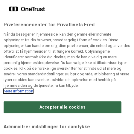
Grossister der forhandler
Søg
vores produkter
Gem dine favoritter!
Præferencecenter for Privatlivets Fred
Vores produkter forhandles kun via grossister - se
Når du besøger en hjemmeside, kan den gemme eller indhente
herunder hvilke:
oplysninger fra din browser, hovedsagelig i form af cookies. Disse
oplysninger kan handle om dig, dine præferencer, din enhed og anvendes
Lad ikke en eneste opskrift gå tabt! Opret en profil nu og
ofte til at få hjemmesiden til at fungere korrekt. Oplysningerne
identificerer normalt ikke dig direkte, men de kan give dig en mere
start din personlige samling af favoritopskrifter eller
AB
BC
Arctic
CB
personlig hjemmesideoplevelse. Du kan vælge ikke at tillade visse typer
produkter.
Catering
Catering
cookies. Klik på de forskellige overskrifter for at finde ud af mere og
Import
A/
ændre i vores standardindstillinger. Du bør dog vide, at blokering af visse
A/S
A/S
Bliv medlem af Odense Marcipan's professionelle
typer cookies kan eventuelt påvirke din oplevelse med henblik på
fællesskab og få nem adgang til dine gemte opskrifter og
hjemmesiden og de tjenester, vi kan tilbyde.
Gi
Condi
Dagrofa
produkter - når som helst, hvor som helst.
Mere information
Fullhouse
Ca
ApS
Foodservice
A/
Accepter alle cookies
Log ind
Opret profil
Hørkram
INCO
L. C.
Me
Foodservice
Cash
Lauritzen
Ho
Administrer indstillinger for samtykke
A/S
&
A/S
A/