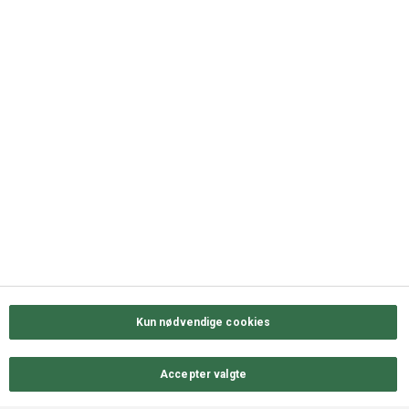
+45 63 11 72 00
QUICK LINKS
Kontakt os
Sortiment
Messekalender
Job hos ODENSE GROUP
Privatlivs- & cookiepolitik
Kun nødvendige cookies
Accepter valgte