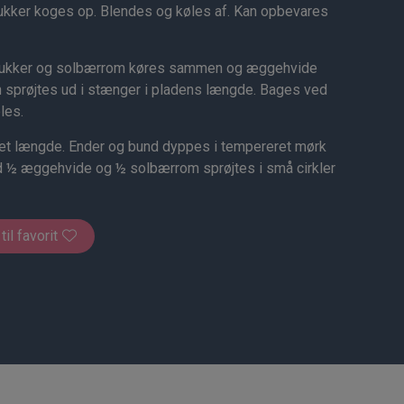
ukker koges op. Blendes og køles af. Kan opbevares
 sukker og solbærrom køres sammen og æggehvide
en sprøjtes ud i stænger i pladens længde. Bages ved
les.
t længde. Ender og bund dyppes i tempereret mørk
d ½ æggehvide og ½ solbærrom sprøjtes i små cirkler
 til favorit