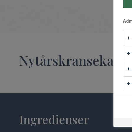
Waffle Supply
Admi
Nytårskransekage 
Ingredienser