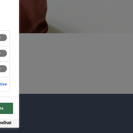
ktive
te
du