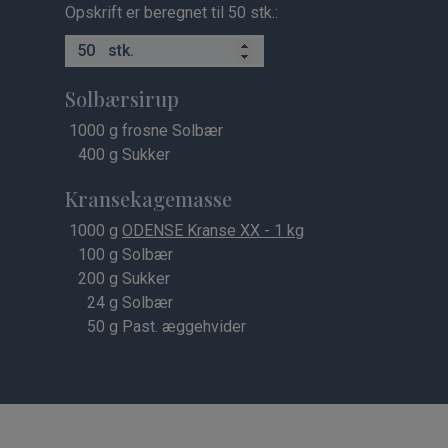
Opskrift er beregnet til 50 stk.:
stk.
Solbærsirup
1000
g frosne Solbær
400
g Sukker
Kransekagemasse
1000
g
ODENSE Kranse XX - 1 kg
100
g Solbær
200
g Sukker
24
g Solbær
50
g Past. æggehvider