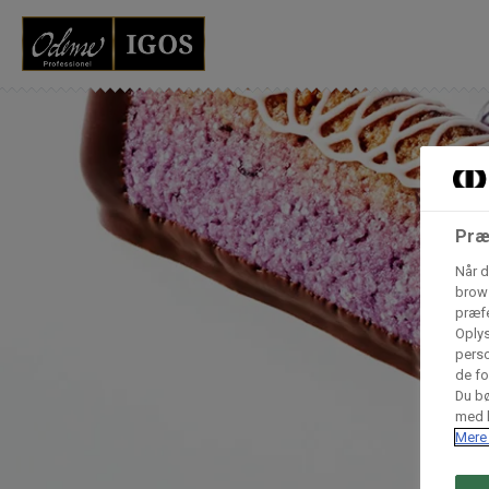
Grossister der for
Vores produkter forhandles kun via grossister - se heru
AB Catering A/S
Præ
Når d
Condi ApS
B
brows
n
præfe
Oplys
Hørkram Foodservice A/S
perso
de fo
Du bø
med h
Procater ApS
Mere 