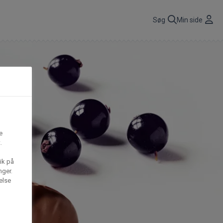
r
Søg
Min side
CBP A/S
n
få
Gima Catering A/S
e
t,
.
S
Mega House A/S
ik på
nger.
else
Waffle Barons