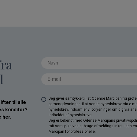
fra
l
Jeg giver samtykke til, at Odense Marcipan for pro
ter til alle
personoplysninger til at sende nyhedsbreve via e-ma
res konditor?
nyhedsbrev, indsamler vi oplysninger om dig via anal
indholdet af nyhedsbrevet.
 her.
Jeg er bekendt med Odense Marcipans
privatlivspoli
mit samtykke ved at bruge afmeldingslinket i den e
Marcipan for professionelle.