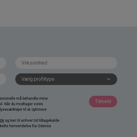
fessionelle må behandle mine
Tilmeld
il. Når du modtager vores
yseværktøjer til at optimere
tik
og kan til enhver tid tilbagekalde
nkelte henvendelse fra Odense