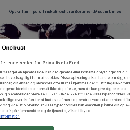
handler vores produkte
Søg
Opskrifter
Tips & Tricks
Brochurer
Sortiment
Messer
Om os
nder hvilke:
Gem dine favoritter!
Arctic Import
BC Catering A/S
Lad ikke en eneste opskrift gå tabt! Opret en profil nu og start di
personlige samling af favoritopskrifter eller produkter.
ferencecenter for Privatlivets Fred
u besøger en hjemmeside, kan den gemme eller indhente oplysninger fra din
liv medlem af Odense Marcipan's professionelle fællesskab og 
Dagrofa Foodservice
Fullhouse
er, hovedsagelig i form af cookies. Disse oplysninger kan handle om dig, din
em adgang til dine gemte opskrifter og produkter - når som hels
rencer, din enhed og anvendes ofte til at få hjemmesiden til at fungere korrekt
hvor som helst.
ningerne identificerer normalt ikke dig direkte, men de kan give dig en mere
INCO Cash & Carry
L. C. Lauritzen A/
nlig hjemmesideoplevelse. Du kan vælge ikke at tillade visse typer cookies. Kl
rskellige overskrifter for at finde ud af mere og ændre i vores standardindstilli
Log ind
Opret profil
r dog vide, at blokering af visse typer cookies kan eventuelt påvirke din oplev
enblik på hjemmesiden og de tjenester, vi kan tilbyde.
Vaffelexpressen
Vaffelgrossisten
information