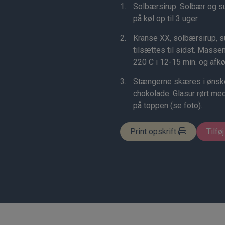
Solbærsirup: Solbær og s
på køl op til 3 uger.
Kranse XX, solbærsirup,
tilsættes til sidst. Mass
220 C i 12-15 min. og afkø
Stængerne skæres i ønske
chokolade. Glasur rørt me
på toppen (se foto).
Print opskrift
Tilføj