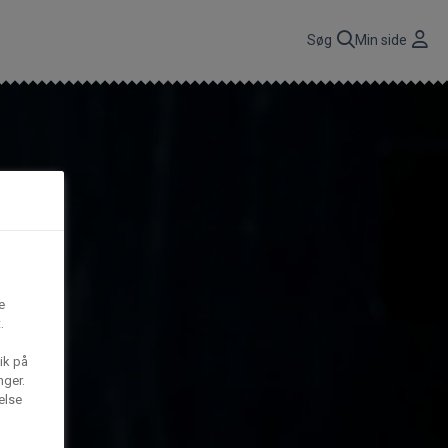
r
Søg
Min side
CBP A/S
n
få
Gima Catering A/S
t,
e
.
S
Mega House A/S
ik på
nger.
Waffle Barons
else