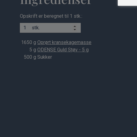
Opskrift er beregnet til 1 stk.:
stk.
1650
g
Oprørt kransekagemasse
5
g
ODENSE Guld Støv - 5 g
500
g Sukker