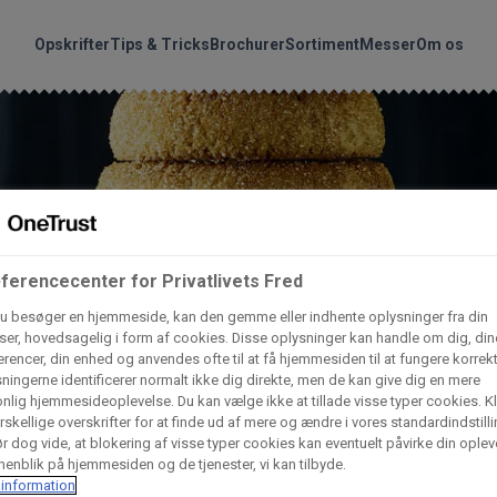
handler vores produkte
Søg
Opskrifter
Tips & Tricks
Brochurer
Sortiment
Messer
Om os
nder hvilke:
Gem dine favoritter!
Arctic Import
BC Catering A/S
Lad ikke en eneste opskrift gå tabt! Opret en profil nu og start di
personlige samling af favoritopskrifter eller produkter.
liv medlem af Odense Marcipan's professionelle fællesskab og 
Dagrofa Foodservice
Fullhouse
ferencecenter for Privatlivets Fred
em adgang til dine gemte opskrifter og produkter - når som hels
u besøger en hjemmeside, kan den gemme eller indhente oplysninger fra din
hvor som helst.
er, hovedsagelig i form af cookies. Disse oplysninger kan handle om dig, din
rencer, din enhed og anvendes ofte til at få hjemmesiden til at fungere korrekt
INCO Cash & Carry
L. C. Lauritzen A/
ningerne identificerer normalt ikke dig direkte, men de kan give dig en mere
Log ind
Opret profil
nlig hjemmesideoplevelse. Du kan vælge ikke at tillade visse typer cookies. Kl
rskellige overskrifter for at finde ud af mere og ændre i vores standardindstilli
Vaffelexpressen
Vaffelgrossisten
r dog vide, at blokering af visse typer cookies kan eventuelt påvirke din oplev
enblik på hjemmesiden og de tjenester, vi kan tilbyde.
information