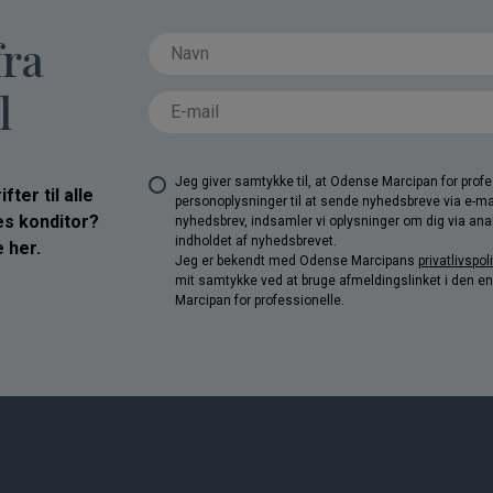
fra
l
Jeg giver samtykke til, at Odense Marcipan for pro
ter til alle
personoplysninger til at sende nyhedsbreve via e-ma
res konditor?
nyhedsbrev, indsamler vi oplysninger om dig via anal
indholdet af nyhedsbrevet.
 her.
Jeg er bekendt med Odense Marcipans
privatlivspoli
mit samtykke ved at bruge afmeldingslinket i den e
Marcipan for professionelle.