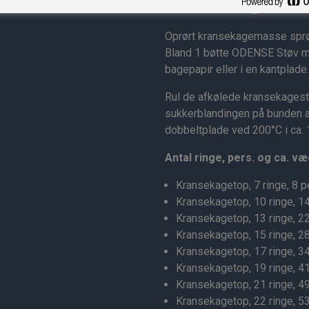
Oprørt kransekagemasse sprøj
Bland 1 bøtte ODENSE Støv m
bagepapir eller i en kantplade.
Rul de afkølede kransekagestæ
sukkerblandingen på bunden a
dobbeltplade ved 200°C i ca. 
Antal ringe, pers. og ca. væ
Kransekagetop, 7 ringe, 8 p
Kransekagetop, 10 ringe, 14
Kransekagetop, 13 ringe, 22
Kransekagetop, 15 ringe, 28
Kransekagetop, 17 ringe, 34
Kransekagetop, 19 ringe, 41
Kransekagetop, 21 ringe, 49
Kransekagetop, 22 ringe, 53