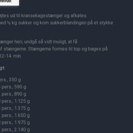
tes ud til kransekagestænger og afkøles.
ed ½ kg sukker og kom sukkerblandingen på et stykke
nger heri, undgå så vidt muligt, at få
f stængerne. Stængerne formes til top og bages på
12-14. min.
gt:
ers., 350 g
 pers., 590 g
 pers., 890 g
 pers., 1.125 g
 pers., 1.375 g
 pers., 1.650 g
 pers., 1.975 g
 pers., 2.140 g