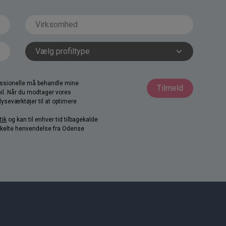
fessionelle må behandle mine
Tilmeld
il. Når du modtager vores
yseværktøjer til at optimere
tik
og kan til enhver tid tilbagekalde
nkelte henvendelse fra Odense