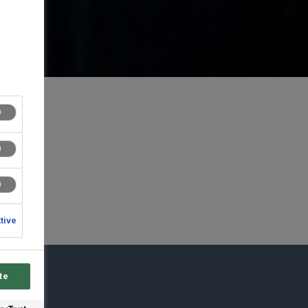
ktive
te
du