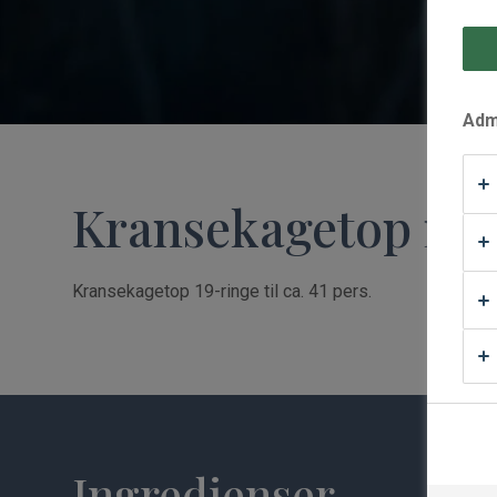
Waffle Supply
Admi
Kransekagetop me
Kransekagetop 19-ringe til ca. 41 pers.
Ingredienser