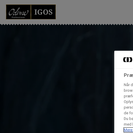
Grossister der for
Vores produkter forhandles kun via grossister - se heru
AB Catering A/S
Condi ApS
B
Præ
n
Når d
brows
præfe
Hørkram Foodservice A/S
Oplys
perso
de fo
Procater ApS
Du bø
med h
Mere 