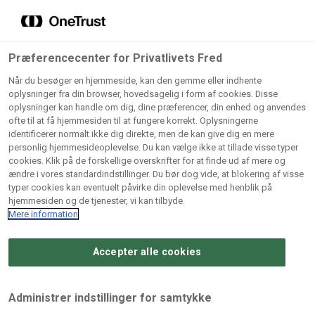
Grossister der forhandler
Søg
vores produkter
Gem dine favoritter!
Præferencecenter for Privatlivets Fred
Vores produkter forhandles kun via grossister - se
Når du besøger en hjemmeside, kan den gemme eller indhente
herunder hvilke:
oplysninger fra din browser, hovedsagelig i form af cookies. Disse
oplysninger kan handle om dig, dine præferencer, din enhed og anvendes
Lad ikke en eneste opskrift gå tabt! Opret en profil nu og
ofte til at få hjemmesiden til at fungere korrekt. Oplysningerne
identificerer normalt ikke dig direkte, men de kan give dig en mere
start din personlige samling af favoritopskrifter eller
AB
BC
Arctic
CB
personlig hjemmesideoplevelse. Du kan vælge ikke at tillade visse typer
produkter.
Catering
Catering
cookies. Klik på de forskellige overskrifter for at finde ud af mere og
Import
A/
ændre i vores standardindstillinger. Du bør dog vide, at blokering af visse
A/S
A/S
Bliv medlem af Odense Marcipan's professionelle
typer cookies kan eventuelt påvirke din oplevelse med henblik på
fællesskab og få nem adgang til dine gemte opskrifter og
hjemmesiden og de tjenester, vi kan tilbyde.
Gi
Condi
Dagrofa
produkter - når som helst, hvor som helst.
Mere information
Fullhouse
Ca
ApS
Foodservice
A/
Accepter alle cookies
Log ind
Opret profil
Hørkram
INCO
L. C.
Me
Foodservice
Cash
Lauritzen
Ho
Administrer indstillinger for samtykke
A/S
&
A/S
A/