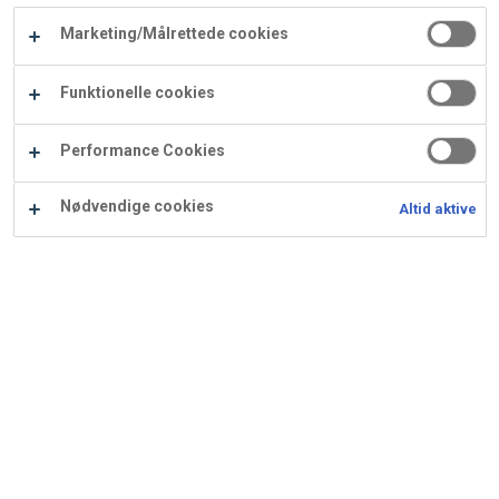
Carry
Marketing/Målrettede cookies
Procater
Waf
Vaffelexpressen
Vaffelgrossisten
ApS
Ba
Funktionelle cookies
Waffle
Performance Cookies
Supply
Nødvendige cookies
Altid aktive
Kransekagemus
Ingredienser
Opskrift er beregnet til 1600 g: