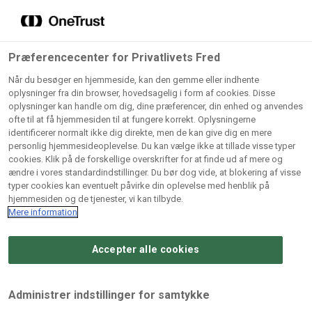
Grossister der forhandler
Søg
vores produkter
Gem dine favoritter!
Præferencecenter for Privatlivets Fred
Vores produkter forhandles kun via grossister - se
Når du besøger en hjemmeside, kan den gemme eller indhente
herunder hvilke:
oplysninger fra din browser, hovedsagelig i form af cookies. Disse
oplysninger kan handle om dig, dine præferencer, din enhed og anvendes
Lad ikke en eneste opskrift gå tabt! Opret en profil nu og
ofte til at få hjemmesiden til at fungere korrekt. Oplysningerne
identificerer normalt ikke dig direkte, men de kan give dig en mere
start din personlige samling af favoritopskrifter eller
AB
BC
Arctic
CB
personlig hjemmesideoplevelse. Du kan vælge ikke at tillade visse typer
produkter.
Catering
Catering
cookies. Klik på de forskellige overskrifter for at finde ud af mere og
Import
A/
ændre i vores standardindstillinger. Du bør dog vide, at blokering af visse
A/S
A/S
Bliv medlem af Odense Marcipan's professionelle
typer cookies kan eventuelt påvirke din oplevelse med henblik på
fællesskab og få nem adgang til dine gemte opskrifter og
hjemmesiden og de tjenester, vi kan tilbyde.
Gi
Condi
Dagrofa
produkter - når som helst, hvor som helst.
Mere information
Fullhouse
Ca
ApS
Foodservice
A/
Accepter alle cookies
Log ind
Opret profil
Hørkram
INCO
L. C.
Me
Foodservice
Cash
Lauritzen
Ho
Administrer indstillinger for samtykke
A/S
&
A/S
A/