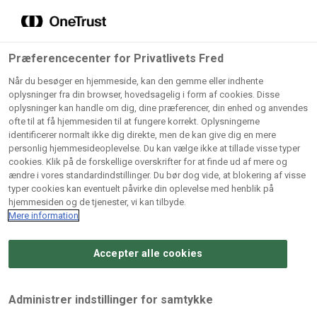
Grossister der forhandler
Søg
vores produkter
Gem dine favoritter!
Præferencecenter for Privatlivets Fred
Vores produkter forhandles kun via grossister - se
Når du besøger en hjemmeside, kan den gemme eller indhente
herunder hvilke:
oplysninger fra din browser, hovedsagelig i form af cookies. Disse
oplysninger kan handle om dig, dine præferencer, din enhed og anvendes
Lad ikke en eneste opskrift gå tabt! Opret en profil nu og
ofte til at få hjemmesiden til at fungere korrekt. Oplysningerne
identificerer normalt ikke dig direkte, men de kan give dig en mere
start din personlige samling af favoritopskrifter eller
AB
BC
Arctic
CB
personlig hjemmesideoplevelse. Du kan vælge ikke at tillade visse typer
produkter.
Catering
Catering
cookies. Klik på de forskellige overskrifter for at finde ud af mere og
Import
A/
ændre i vores standardindstillinger. Du bør dog vide, at blokering af visse
A/S
A/S
Bliv medlem af Odense Marcipan's professionelle
typer cookies kan eventuelt påvirke din oplevelse med henblik på
fællesskab og få nem adgang til dine gemte opskrifter og
hjemmesiden og de tjenester, vi kan tilbyde.
Gi
Condi
Dagrofa
produkter - når som helst, hvor som helst.
Mere information
Fullhouse
Ca
ApS
Foodservice
A/
Accepter alle cookies
Log ind
Opret profil
Hørkram
INCO
L. C.
Me
Foodservice
Cash
Lauritzen
Ho
Administrer indstillinger for samtykke
A/S
&
A/S
A/