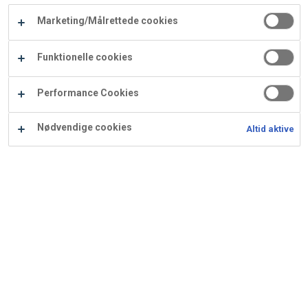
Carry
Marketing/Målrettede cookies
Procater
Waf
Vaffelexpressen
Vaffelgrossisten
ApS
Ba
Funktionelle cookies
Waffle
Performance Cookies
Supply
Nødvendige cookies
Altid aktive
Kransekage med kaffe og
hasselnødder
Ingredienser