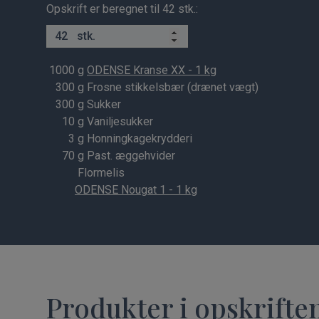
Opskrift er beregnet til 42 stk.:
stk.
1000
g
ODENSE Kranse XX - 1 kg
300
g Frosne stikkelsbær (drænet vægt)
300
g Sukker
10
g Vaniljesukker
3
g Honningkagekrydderi
70
g Past. æggehvider
Flormelis
ODENSE Nougat 1 - 1 kg
Produkter i opskrifte