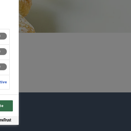
ktive
te
du