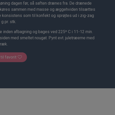
tøning dagen før, så saften drænes fra. De drænede
er køres sammen med masse og æggehviden tilsættes
e konsistens som til konfekt og sprøjtes ud i zig-zag
g pr. stk.
e inden afbagning og bages ved 225º C i 11-12 min.
siden med smeltet nougat. Pynt evt. juletræerne med
træk.
 til favorit