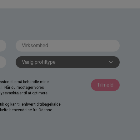
fessionelle må behandle mine
Tilmeld
il. Når du modtager vores
yseværktøjer til at optimere
tik
og kan til enhver tid tilbagekalde
nkelte henvendelse fra Odense