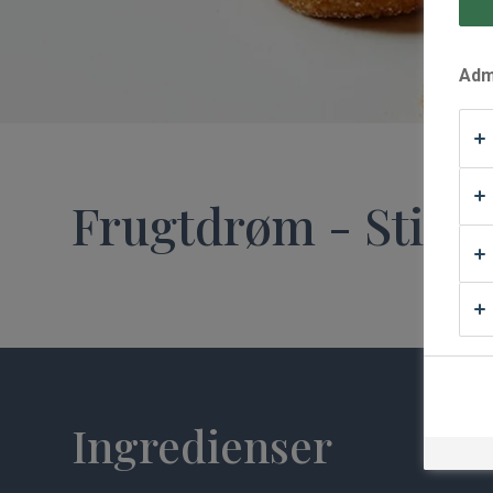
Waffle Supply
Admi
Frugtdrøm - Stikk
Ingredienser