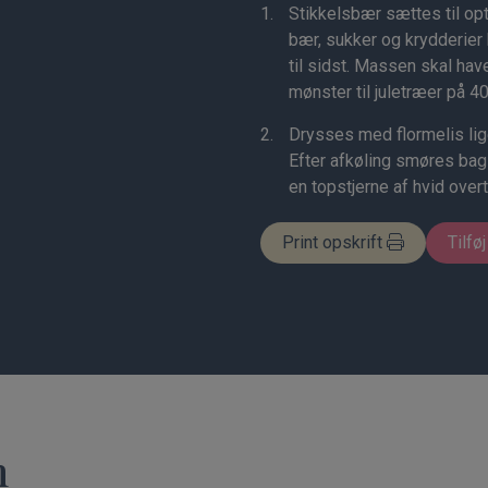
Stikkelsbær sættes til op
bær, sukker og krydderi
til sidst. Massen skal hav
mønster til juletræer på 40 
Drysses med flormelis lig
Efter afkøling smøres bag
en topstjerne af hvid over
Print opskrift
Tilføj
n