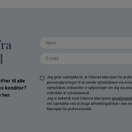
fra
l
Jeg giver samtykke til, at Odense Marcipan for pro
ter til alle
personoplysninger til at sende nyhedsbreve via e-ma
res konditor?
nyhedsbrev, indsamler vi oplysninger om dig via anal
indholdet af nyhedsbrevet.
 her.
Jeg er bekendt med Odense Marcipans
privatlivspoli
mit samtykke ved at bruge afmeldingslinket i den e
Marcipan for professionelle.