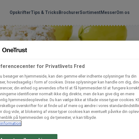
handler vores produkte
Søg
Opskrifter
Tips & Tricks
Brochurer
Sortiment
Messer
Om os
nder hvilke:
Gem dine favoritter!
Arctic Import
BC Catering A/S
Lad ikke en eneste opskrift gå tabt! Opret en profil nu og start di
personlige samling af favoritopskrifter eller produkter.
ferencecenter for Privatlivets Fred
u besøger en hjemmeside, kan den gemme eller indhente oplysninger fra din
liv medlem af Odense Marcipan's professionelle fællesskab og 
Dagrofa Foodservice
Fullhouse
er, hovedsagelig i form af cookies. Disse oplysninger kan handle om dig, din
em adgang til dine gemte opskrifter og produkter - når som hels
rencer, din enhed og anvendes ofte til at få hjemmesiden til at fungere korrekt
hvor som helst.
ningerne identificerer normalt ikke dig direkte, men de kan give dig en mere
nlig hjemmesideoplevelse. Du kan vælge ikke at tillade visse typer cookies. Kl
INCO Cash & Carry
L. C. Lauritzen A/
rskellige overskrifter for at finde ud af mere og ændre i vores standardindstilli
Log ind
Opret profil
r dog vide, at blokering af visse typer cookies kan eventuelt påvirke din oplev
enblik på hjemmesiden og de tjenester, vi kan tilbyde.
information
Vaffelexpressen
Vaffelgrossisten