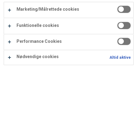
Carry
Marketing/Målrettede cookies
Procater
Waf
Vaffelexpressen
Vaffelgrossisten
ApS
Ba
Funktionelle cookies
Waffle
Performance Cookies
Supply
Nødvendige cookies
Altid aktive
Donna
Ingredienser
Opskrift er beregnet til 120 stk.: