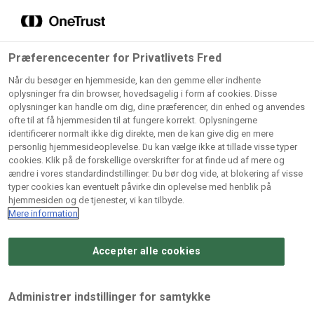
Grossister der forhandler
Søg
vores produkter
Gem dine favoritter!
Præferencecenter for Privatlivets Fred
Vores produkter forhandles kun via grossister - se
Når du besøger en hjemmeside, kan den gemme eller indhente
herunder hvilke:
oplysninger fra din browser, hovedsagelig i form af cookies. Disse
oplysninger kan handle om dig, dine præferencer, din enhed og anvendes
Lad ikke en eneste opskrift gå tabt! Opret en profil nu og
ofte til at få hjemmesiden til at fungere korrekt. Oplysningerne
identificerer normalt ikke dig direkte, men de kan give dig en mere
start din personlige samling af favoritopskrifter eller
AB
BC
Arctic
CB
personlig hjemmesideoplevelse. Du kan vælge ikke at tillade visse typer
produkter.
Catering
Catering
cookies. Klik på de forskellige overskrifter for at finde ud af mere og
Import
A/
ændre i vores standardindstillinger. Du bør dog vide, at blokering af visse
A/S
A/S
Bliv medlem af Odense Marcipan's professionelle
typer cookies kan eventuelt påvirke din oplevelse med henblik på
fællesskab og få nem adgang til dine gemte opskrifter og
hjemmesiden og de tjenester, vi kan tilbyde.
Gi
Condi
Dagrofa
produkter - når som helst, hvor som helst.
Mere information
Fullhouse
Ca
ApS
Foodservice
A/
Accepter alle cookies
Log ind
Opret profil
Hørkram
INCO
L. C.
Me
Foodservice
Cash
Lauritzen
Ho
Administrer indstillinger for samtykke
A/S
&
A/S
A/