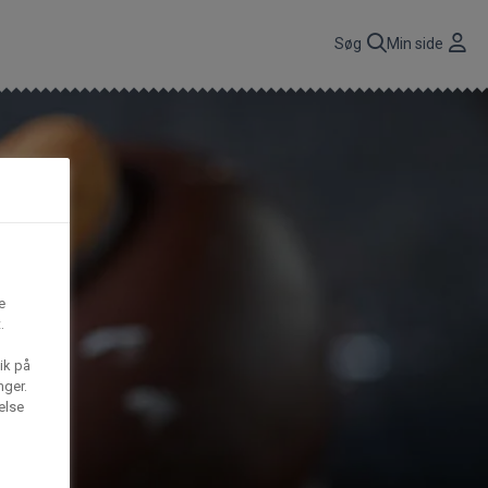
r
Søg
Min side
CBP A/S
n
få
Gima Catering A/S
t,
e
.
S
Mega House A/S
ik på
nger.
else
Waffle Barons