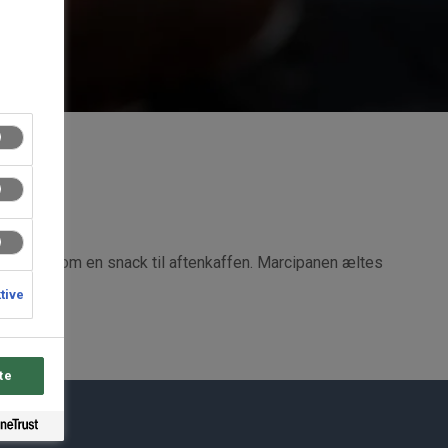
g eller som en snack til aftenkaffen. Marcipanen æltes
ktive
te