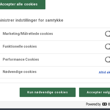
Accepter alle cookies
nistrer indstillinger for samtykke
Marketing/Målrettede cookies
Cognac
Funktionelle cookies
Performance Cookies
erledes smag til dine påskeæg, perfekt til en voksen påskemidda
kolade, hvorefter æggene evt. kan pyntes med en mandel.
Nødvendige cookies
Altid a
Kun nødvendige cookies
Accepter valg