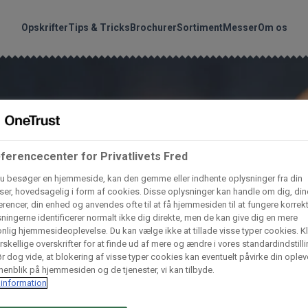
handler vores produkte
Søg
Opskrifter
Tips & Tricks
Brochurer
Sortiment
Messer
Om os
nder hvilke:
Gem dine favoritter!
Arctic Import
BC Catering A/S
Lad ikke en eneste opskrift gå tabt! Opret en profil nu og start di
personlige samling af favoritopskrifter eller produkter.
ferencecenter for Privatlivets Fred
liv medlem af Odense Marcipan's professionelle fællesskab og 
Dagrofa Foodservice
Fullhouse
u besøger en hjemmeside, kan den gemme eller indhente oplysninger fra din
em adgang til dine gemte opskrifter og produkter - når som hels
er, hovedsagelig i form af cookies. Disse oplysninger kan handle om dig, din
rencer, din enhed og anvendes ofte til at få hjemmesiden til at fungere korrekt
hvor som helst.
ningerne identificerer normalt ikke dig direkte, men de kan give dig en mere
INCO Cash & Carry
L. C. Lauritzen A/
nlig hjemmesideoplevelse. Du kan vælge ikke at tillade visse typer cookies. Kl
rskellige overskrifter for at finde ud af mere og ændre i vores standardindstilli
Log ind
Opret profil
r dog vide, at blokering af visse typer cookies kan eventuelt påvirke din oplev
enblik på hjemmesiden og de tjenester, vi kan tilbyde.
Vaffelexpressen
Vaffelgrossisten
information