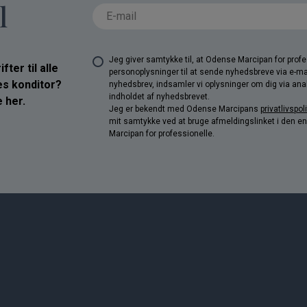
l
Jeg giver samtykke til, at Odense Marcipan for pro
ter til alle
personoplysninger til at sende nyhedsbreve via e-ma
res konditor?
nyhedsbrev, indsamler vi oplysninger om dig via anal
indholdet af nyhedsbrevet.
 her.
Jeg er bekendt med Odense Marcipans
privatlivspoli
mit samtykke ved at bruge afmeldingslinket i den e
Marcipan for professionelle.