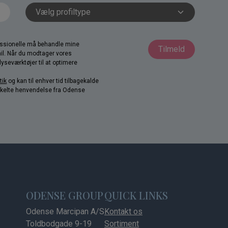
fessionelle må behandle mine
Tilmeld
il. Når du modtager vores
yseværktøjer til at optimere
tik
og kan til enhver tid tilbagekalde
nkelte henvendelse fra Odense
ODENSE GROUP
QUICK LINKS
Odense Marcipan A/S
Kontakt os
Toldbodgade 9-19
Sortiment