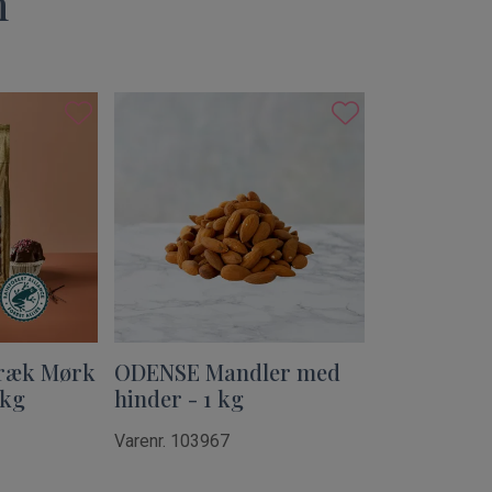
n
ræk Mørk
ODENSE Mandler med
 kg
hinder - 1 kg
Varenr. 103967