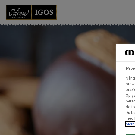
Grossister der for
Vores produkter forhandles kun via grossister - se heru
AB Catering A/S
Præ
Condi ApS
B
Når d
n
brows
præfe
Oplys
Hørkram Foodservice A/S
perso
de fo
Du bø
med h
Procater ApS
Mere 