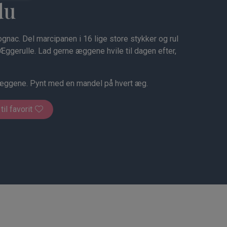
du
ac. Del marcipanen i 16 lige store stykker og rul
ggerulle. Lad gerne æggene hvile til dagen efter,
æggene. Pynt med en mandel på hvert æg.
 til favorit