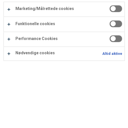
Carry
Marketing/Målrettede cookies
Procater
Waf
Vaffelexpressen
Vaffelgrossisten
ApS
Ba
Funktionelle cookies
Waffle
Performance Cookies
Supply
Nødvendige cookies
Altid aktive
Marcipanæg med Bronze
Støv
Ingredienser