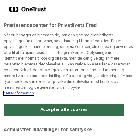
Grossister der forhandler
Søg
vores produkter
Gem dine favoritter!
Præferencecenter for Privatlivets Fred
Vores produkter forhandles kun via grossister - se
Når du besøger en hjemmeside, kan den gemme eller indhente
herunder hvilke:
oplysninger fra din browser, hovedsagelig i form af cookies. Disse
oplysninger kan handle om dig, dine præferencer, din enhed og anvendes
Lad ikke en eneste opskrift gå tabt! Opret en profil nu og
ofte til at få hjemmesiden til at fungere korrekt. Oplysningerne
identificerer normalt ikke dig direkte, men de kan give dig en mere
start din personlige samling af favoritopskrifter eller
AB
BC
Arctic
CB
personlig hjemmesideoplevelse. Du kan vælge ikke at tillade visse typer
produkter.
Catering
Catering
cookies. Klik på de forskellige overskrifter for at finde ud af mere og
Import
A/
ændre i vores standardindstillinger. Du bør dog vide, at blokering af visse
A/S
A/S
Bliv medlem af Odense Marcipan's professionelle
typer cookies kan eventuelt påvirke din oplevelse med henblik på
fællesskab og få nem adgang til dine gemte opskrifter og
hjemmesiden og de tjenester, vi kan tilbyde.
Gi
Condi
Dagrofa
produkter - når som helst, hvor som helst.
Mere information
Fullhouse
Ca
ApS
Foodservice
A/
Accepter alle cookies
Log ind
Opret profil
Hørkram
INCO
L. C.
Me
Foodservice
Cash
Lauritzen
Ho
Administrer indstillinger for samtykke
A/S
&
A/S
A/