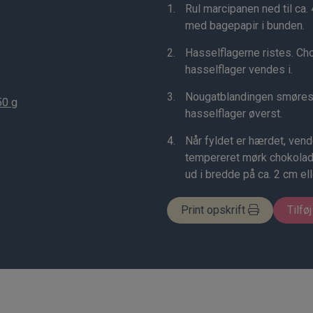
Rul marcipanen ned til ca.
med bagepapir i bunden.
Hasselflagerne ristes. C
hasselflager vendes i.
Nougatblandingen smøres
50 g
hasselflager øverst.
Når fyldet er hærdet, ve
tempereret mørk chokolad
ud i bredde på ca. 2 cm ell
Print opskrift
Tilføj