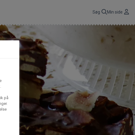
r
Søg
Min side
CBP A/S
n
få
Gima Catering A/S
e
t,
.
S
Mega House A/S
ik på
nger.
else
Waffle Barons