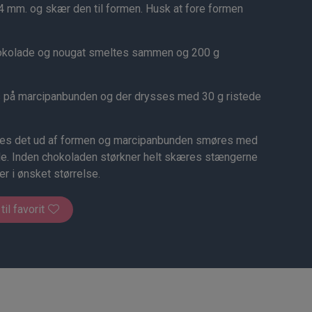
 4 mm. og skær den til formen. Husk at fore formen
hokolade og nougat smeltes sammen og 200 g
 på marcipanbunden og der drysses med 30 g ristede
ndes det ud af formen og marcipanbunden smøres med
e. Inden chokoladen størkner helt skæres stængerne
er i ønsket størrelse.
 til favorit