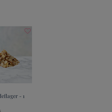
eflager - 1
5