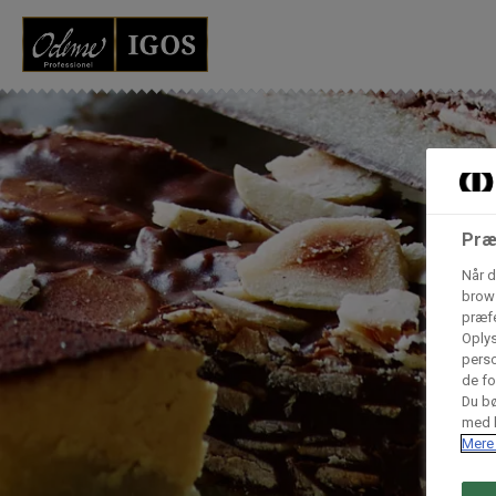
Grossister der for
Vores produkter forhandles kun via grossister - se heru
AB Catering A/S
Præ
Når d
Condi ApS
B
brows
n
præfe
Oplys
Hørkram Foodservice A/S
perso
de fo
Du bø
med h
Procater ApS
Mere 