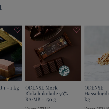
n
1 - 1 kg
ODENSE Mørk
ODENSE
Blokchokolade 56%
Hasselnødd
RA/MB - 150 g
kg
Varenr. 103151
Varenr. 10225