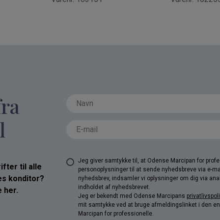
fra
l
Jeg giver samtykke til, at Odense Marcipan for pro
ter til alle
personoplysninger til at sende nyhedsbreve via e-ma
res konditor?
nyhedsbrev, indsamler vi oplysninger om dig via anal
indholdet af nyhedsbrevet.
 her.
Jeg er bekendt med Odense Marcipans
privatlivspoli
mit samtykke ved at bruge afmeldingslinket i den e
Marcipan for professionelle.