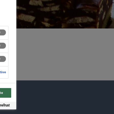
ktive
te
du