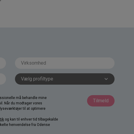
fessionelle må behandle mine
Tilmeld
il. Når du modtager vores
yseværktøjer til at optimere
tik
og kan til enhver tid tilbagekalde
nkelte henvendelse fra Odense