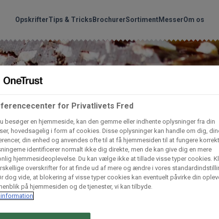
handler vores produkte
Søg
Opskrifter
Tips & Tricks
Brochurer
Sortiment
Messer
Om os
nder hvilke:
Gem dine favoritter!
Arctic Import
BC Catering A/S
Lad ikke en eneste opskrift gå tabt! Opret en profil nu og start di
personlige samling af favoritopskrifter eller produkter.
ferencecenter for Privatlivets Fred
u besøger en hjemmeside, kan den gemme eller indhente oplysninger fra din
liv medlem af Odense Marcipan's professionelle fællesskab og 
Dagrofa Foodservice
Fullhouse
er, hovedsagelig i form af cookies. Disse oplysninger kan handle om dig, din
em adgang til dine gemte opskrifter og produkter - når som hels
rencer, din enhed og anvendes ofte til at få hjemmesiden til at fungere korrekt
hvor som helst.
ningerne identificerer normalt ikke dig direkte, men de kan give dig en mere
INCO Cash & Carry
L. C. Lauritzen A/
nlig hjemmesideoplevelse. Du kan vælge ikke at tillade visse typer cookies. Kl
rskellige overskrifter for at finde ud af mere og ændre i vores standardindstilli
Log ind
Opret profil
r dog vide, at blokering af visse typer cookies kan eventuelt påvirke din oplev
enblik på hjemmesiden og de tjenester, vi kan tilbyde.
Vaffelexpressen
Vaffelgrossisten
information