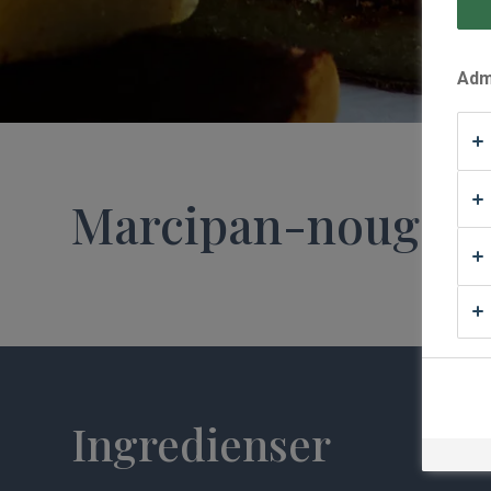
Waffle Supply
Admi
Marcipan-nougatk
Ingredienser