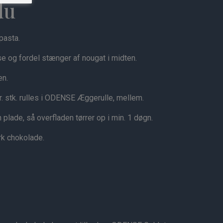
du
pasta.
se og fordel stænger af nougat i midten.
en.
r. stk. rulles i ODENSE Æggerulle, mellem.
plade, så overfladen tørrer op i min. 1 døgn.
k chokolade.