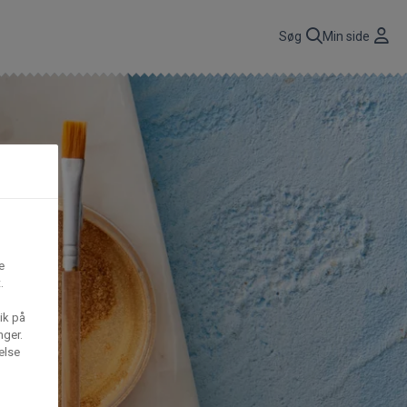
r
Søg
Min side
CBP A/S
n
få
Gima Catering A/S
t,
e
.
S
Mega House A/S
ik på
nger.
else
Waffle Barons