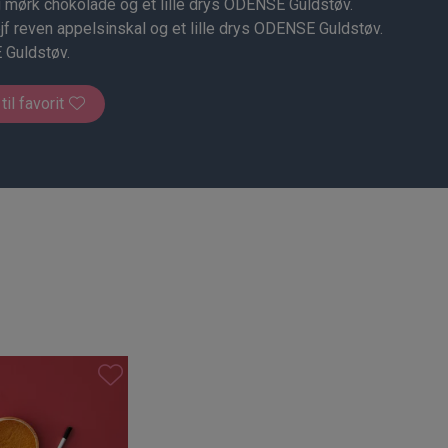
g mørk chokolade og et lille drys ODENSE Guldstøv.
ejf reven appelsinskal og et lille drys ODENSE Guldstøv.
 Guldstøv.
 til favorit