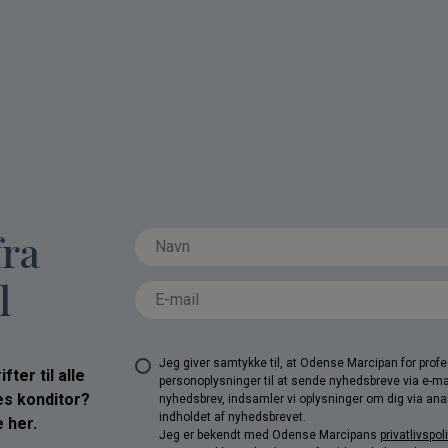
fra
l
Jeg giver samtykke til, at Odense Marcipan for pro
ter til alle
personoplysninger til at sende nyhedsbreve via e-ma
res konditor?
nyhedsbrev, indsamler vi oplysninger om dig via anal
indholdet af nyhedsbrevet.
 her.
Jeg er bekendt med Odense Marcipans
privatlivspoli