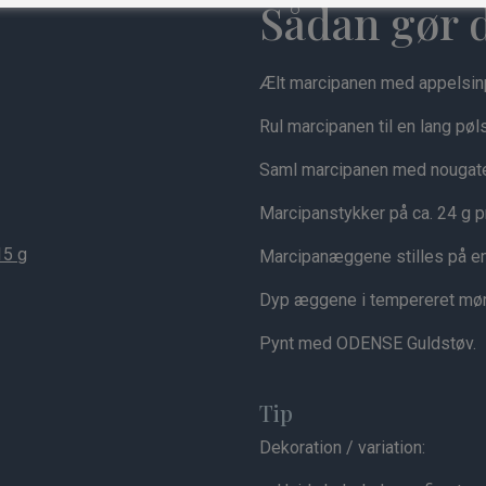
Sådan gør 
Ælt marcipanen med appelsin
Rul marcipanen til en lang pøl
Saml marcipanen med nougat
Marcipanstykker på ca. 24 g p
15 g
Marcipanæggene stilles på en 
Dyp æggene i tempereret mør
Pynt med ODENSE Guldstøv.
Tip
Dekoration / variation: