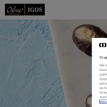
Grossister der for
Vores produkter forhandles kun via grossister - se heru
AB Catering A/S
Præ
Condi ApS
B
Når d
n
brows
præfe
Hørkram Foodservice A/S
Oplys
perso
de fo
Du bø
Procater ApS
med h
Mere 