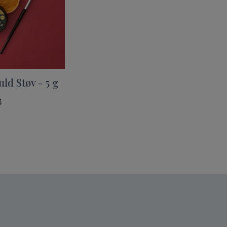
d Støv - 5 g
4