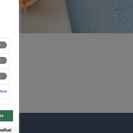
ktive
te