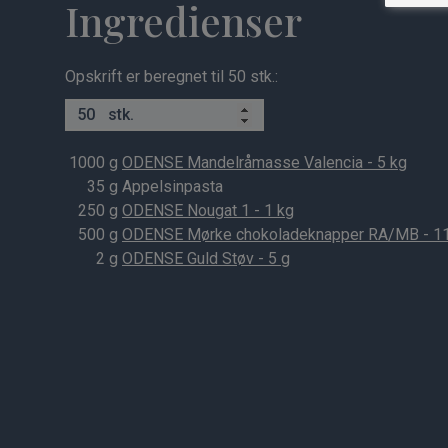
Ingredienser
Opskrift er beregnet til 50 stk.:
stk.
1000
g
ODENSE Mandelråmasse Valencia - 5 kg
35
g Appelsinpasta
250
g
ODENSE Nougat 1 - 1 kg
500
g
ODENSE Mørke chokoladeknapper RA/MB - 1
2
g
ODENSE Guld Støv - 5 g