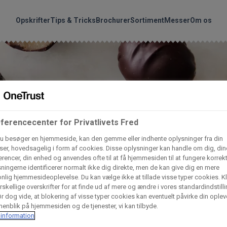
handler vores produkte
Søg
Opskrifter
Tips & Tricks
Brochurer
Sortiment
Messer
Om os
nder hvilke:
Gem dine favoritter!
Arctic Import
BC Catering A/S
Lad ikke en eneste opskrift gå tabt! Opret en profil nu og start di
personlige samling af favoritopskrifter eller produkter.
ferencecenter for Privatlivets Fred
liv medlem af Odense Marcipan's professionelle fællesskab og 
Dagrofa Foodservice
Fullhouse
u besøger en hjemmeside, kan den gemme eller indhente oplysninger fra din
em adgang til dine gemte opskrifter og produkter - når som hels
er, hovedsagelig i form af cookies. Disse oplysninger kan handle om dig, din
hvor som helst.
rencer, din enhed og anvendes ofte til at få hjemmesiden til at fungere korrekt
INCO Cash & Carry
L. C. Lauritzen A/
ningerne identificerer normalt ikke dig direkte, men de kan give dig en mere
nlig hjemmesideoplevelse. Du kan vælge ikke at tillade visse typer cookies. Kl
Log ind
Opret profil
rskellige overskrifter for at finde ud af mere og ændre i vores standardindstilli
r dog vide, at blokering af visse typer cookies kan eventuelt påvirke din oplev
Vaffelexpressen
Vaffelgrossisten
enblik på hjemmesiden og de tjenester, vi kan tilbyde.
information