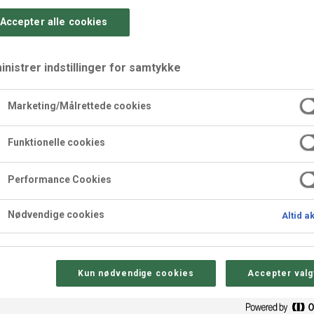
Accepter alle cookies
nistrer indstillinger for samtykke
Marketing/Målrettede cookies
sinsmag
Funktionelle cookies
Performance Cookies
yldte påskeæg.
npose med bånd omkring, så er de klar til salg.
Nødvendige cookies
Altid a
Kun nødvendige cookies
Accepter valg