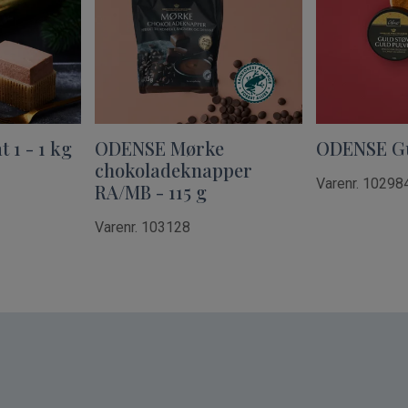
1 - 1 kg
ODENSE Mørke
ODENSE Gul
chokoladeknapper
Varenr. 10298
RA/MB - 115 g
Varenr. 103128