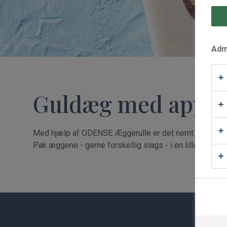
Waffle Supply
Admi
Guldæg med appel
Med hjælp af ODENSE Æggerulle er det nemt at lave f
Pak æggene - gerne forskellig slags - i en lille cellofa