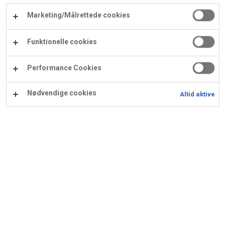
Carry
Marketing/Målrettede cookies
Procater
Waf
Vaffelexpressen
Vaffelgrossisten
ApS
Ba
Funktionelle cookies
Waffle
Performance Cookies
Supply
Nødvendige cookies
Altid aktive
Streusel
Streusel er perfekt til fx Cafétærte med skovbær eller
brombær.
Ingredienser