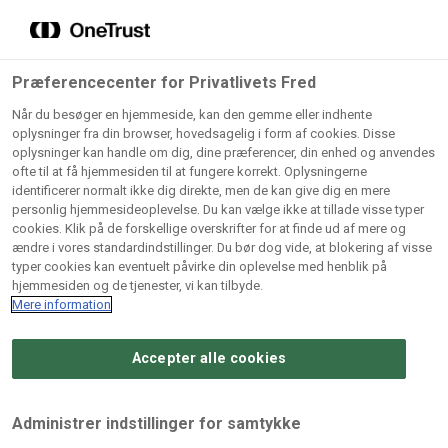
Grossister der forhandler
Søg
vores produkter
Gem dine favoritter!
Præferencecenter for Privatlivets Fred
Vores produkter forhandles kun via grossister - se
Når du besøger en hjemmeside, kan den gemme eller indhente
herunder hvilke:
oplysninger fra din browser, hovedsagelig i form af cookies. Disse
oplysninger kan handle om dig, dine præferencer, din enhed og anvendes
Lad ikke en eneste opskrift gå tabt! Opret en profil nu og
ofte til at få hjemmesiden til at fungere korrekt. Oplysningerne
identificerer normalt ikke dig direkte, men de kan give dig en mere
start din personlige samling af favoritopskrifter eller
AB
BC
Arctic
CB
personlig hjemmesideoplevelse. Du kan vælge ikke at tillade visse typer
produkter.
Catering
Catering
cookies. Klik på de forskellige overskrifter for at finde ud af mere og
Import
A/
ændre i vores standardindstillinger. Du bør dog vide, at blokering af visse
A/S
A/S
Bliv medlem af Odense Marcipan's professionelle
typer cookies kan eventuelt påvirke din oplevelse med henblik på
fællesskab og få nem adgang til dine gemte opskrifter og
hjemmesiden og de tjenester, vi kan tilbyde.
Gi
Condi
Dagrofa
produkter - når som helst, hvor som helst.
Mere information
Fullhouse
Ca
ApS
Foodservice
A/
Accepter alle cookies
Log ind
Opret profil
Hørkram
INCO
L. C.
Me
Foodservice
Cash
Lauritzen
Ho
Administrer indstillinger for samtykke
A/S
&
A/S
A/