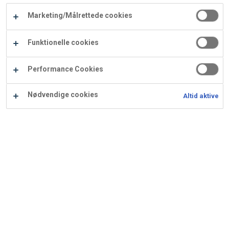
Carry
Marketing/Målrettede cookies
Procater
Waf
Vaffelexpressen
Vaffelgrossisten
ApS
Ba
Funktionelle cookies
Waffle
Performance Cookies
Supply
Nødvendige cookies
Altid aktive
Solbærganache
Anvendes til Blåbærtærte (høj tærte) og andre Odense
opskrifter.
Ingredienser