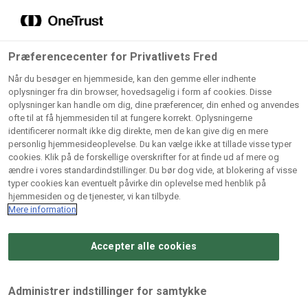
Grossister der forhandler
Søg
vores produkter
Gem dine favoritter!
Præferencecenter for Privatlivets Fred
Vores produkter forhandles kun via grossister - se
Når du besøger en hjemmeside, kan den gemme eller indhente
herunder hvilke:
oplysninger fra din browser, hovedsagelig i form af cookies. Disse
oplysninger kan handle om dig, dine præferencer, din enhed og anvendes
Lad ikke en eneste opskrift gå tabt! Opret en profil nu og
ofte til at få hjemmesiden til at fungere korrekt. Oplysningerne
identificerer normalt ikke dig direkte, men de kan give dig en mere
start din personlige samling af favoritopskrifter eller
AB
BC
Arctic
CB
personlig hjemmesideoplevelse. Du kan vælge ikke at tillade visse typer
produkter.
Catering
Catering
cookies. Klik på de forskellige overskrifter for at finde ud af mere og
Import
A/
ændre i vores standardindstillinger. Du bør dog vide, at blokering af visse
A/S
A/S
Bliv medlem af Odense Marcipan's professionelle
typer cookies kan eventuelt påvirke din oplevelse med henblik på
fællesskab og få nem adgang til dine gemte opskrifter og
hjemmesiden og de tjenester, vi kan tilbyde.
Gi
Condi
Dagrofa
produkter - når som helst, hvor som helst.
Mere information
Fullhouse
Ca
ApS
Foodservice
A/
Accepter alle cookies
Log ind
Opret profil
Hørkram
INCO
L. C.
Me
Foodservice
Cash
Lauritzen
Ho
Administrer indstillinger for samtykke
A/S
&
A/S
A/