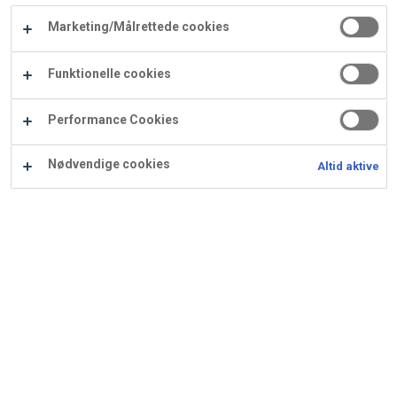
Carry
Marketing/Målrettede cookies
Procater
Waf
Vaffelexpressen
Vaffelgrossisten
ApS
Ba
Funktionelle cookies
Waffle
Performance Cookies
Supply
Nødvendige cookies
Altid aktive
Nougat- og chokolade Sarah
Bernhard
Anvendes bl.a. til Peberkage roulade 2020.