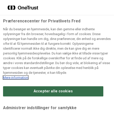
Grossister der forhandler
Søg
vores produkter
Gem dine favoritter!
Præferencecenter for Privatlivets Fred
Vores produkter forhandles kun via grossister - se
Når du besøger en hjemmeside, kan den gemme eller indhente
herunder hvilke:
oplysninger fra din browser, hovedsagelig i form af cookies. Disse
oplysninger kan handle om dig, dine præferencer, din enhed og anvendes
Lad ikke en eneste opskrift gå tabt! Opret en profil nu og
ofte til at få hjemmesiden til at fungere korrekt. Oplysningerne
identificerer normalt ikke dig direkte, men de kan give dig en mere
start din personlige samling af favoritopskrifter eller
AB
BC
Arctic
CB
personlig hjemmesideoplevelse. Du kan vælge ikke at tillade visse typer
produkter.
Catering
Catering
cookies. Klik på de forskellige overskrifter for at finde ud af mere og
Import
A/
ændre i vores standardindstillinger. Du bør dog vide, at blokering af visse
A/S
A/S
Bliv medlem af Odense Marcipan's professionelle
typer cookies kan eventuelt påvirke din oplevelse med henblik på
fællesskab og få nem adgang til dine gemte opskrifter og
hjemmesiden og de tjenester, vi kan tilbyde.
Gi
Condi
Dagrofa
produkter - når som helst, hvor som helst.
Mere information
Fullhouse
Ca
ApS
Foodservice
A/
Accepter alle cookies
Log ind
Opret profil
Hørkram
INCO
L. C.
Me
Foodservice
Cash
Lauritzen
Ho
Administrer indstillinger for samtykke
A/S
&
A/S
A/