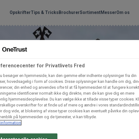
handler vores produkte
Søg
Opskrifter
Tips & Tricks
Brochurer
Sortiment
Messer
Om os
nder hvilke:
Gem dine favoritter!
Arctic Import
BC Catering A/S
Lad ikke en eneste opskrift gå tabt! Opret en profil nu og start di
ferencecenter for Privatlivets Fred
personlige samling af favoritopskrifter eller produkter.
u besøger en hjemmeside, kan den gemme eller indhente oplysninger fra din
liv medlem af Odense Marcipan's professionelle fællesskab og 
Dagrofa Foodservice
Fullhouse
er, hovedsagelig i form af cookies. Disse oplysninger kan handle om dig, din
em adgang til dine gemte opskrifter og produkter - når som hels
rencer, din enhed og anvendes ofte til at få hjemmesiden til at fungere korrekt
hvor som helst.
ningerne identificerer normalt ikke dig direkte, men de kan give dig en mere
nlig hjemmesideoplevelse. Du kan vælge ikke at tillade visse typer cookies. Kl
INCO Cash & Carry
L. C. Lauritzen A/
rskellige overskrifter for at finde ud af mere og ændre i vores standardindstilli
r dog vide, at blokering af visse typer cookies kan eventuelt påvirke din oplev
Log ind
Opret profil
enblik på hjemmesiden og de tjenester, vi kan tilbyde.
information
Vaffelexpressen
Vaffelgrossisten