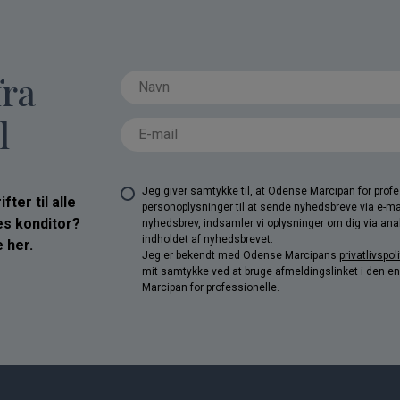
fra
l
Jeg giver samtykke til, at Odense Marcipan for pro
ter til alle
personoplysninger til at sende nyhedsbreve via e-ma
res konditor?
nyhedsbrev, indsamler vi oplysninger om dig via anal
indholdet af nyhedsbrevet.
 her.
Jeg er bekendt med Odense Marcipans
privatlivspoli
mit samtykke ved at bruge afmeldingslinket i den e
Marcipan for professionelle.