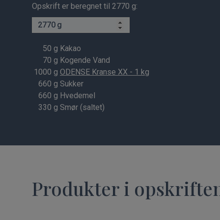
Opskrift er beregnet til 2770 g:
g
50
g Kakao
70
g Kogende Vand
1000
g
ODENSE Kranse XX - 1 kg
660
g Sukker
660
g Hvedemel
330
g Smør (saltet)
Produkter i opskrifte