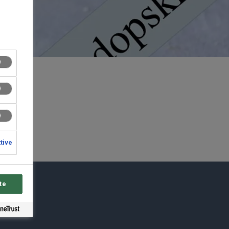
ktive
te
du