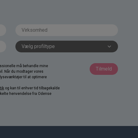
fessionelle må behandle mine
Tilmeld
il. Når du modtager vores
yseværktøjer til at optimere
tik
og kan til enhver tid tilbagekalde
nkelte henvendelse fra Odense