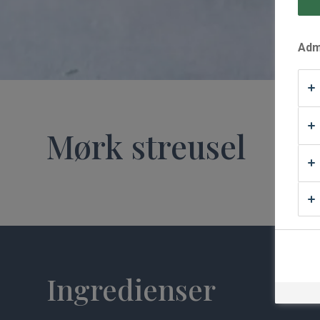
Waffle Supply
Admi
Mørk streusel
Ingredienser