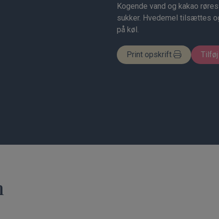
Kogende vand og kakao røres
sukker. Hvedemel tilsættes o
på køl.
Print opskrift
Tilføj
n