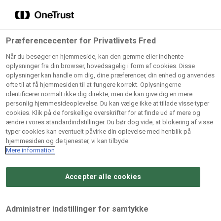
Grossister der forhandler
Søg
vores produkter
Gem dine favoritter!
Præferencecenter for Privatlivets Fred
Vores produkter forhandles kun via grossister - se
Når du besøger en hjemmeside, kan den gemme eller indhente
herunder hvilke:
oplysninger fra din browser, hovedsagelig i form af cookies. Disse
oplysninger kan handle om dig, dine præferencer, din enhed og anvendes
Lad ikke en eneste opskrift gå tabt! Opret en profil nu og
ofte til at få hjemmesiden til at fungere korrekt. Oplysningerne
identificerer normalt ikke dig direkte, men de kan give dig en mere
start din personlige samling af favoritopskrifter eller
AB
BC
Arctic
CB
personlig hjemmesideoplevelse. Du kan vælge ikke at tillade visse typer
produkter.
Catering
Catering
cookies. Klik på de forskellige overskrifter for at finde ud af mere og
Import
A/
ændre i vores standardindstillinger. Du bør dog vide, at blokering af visse
A/S
A/S
Bliv medlem af Odense Marcipan's professionelle
typer cookies kan eventuelt påvirke din oplevelse med henblik på
fællesskab og få nem adgang til dine gemte opskrifter og
hjemmesiden og de tjenester, vi kan tilbyde.
Gi
Condi
Dagrofa
produkter - når som helst, hvor som helst.
Mere information
Fullhouse
Ca
ApS
Foodservice
A/
Accepter alle cookies
Log ind
Opret profil
Hørkram
INCO
L. C.
Me
Foodservice
Cash
Lauritzen
Ho
Administrer indstillinger for samtykke
A/S
&
A/S
A/