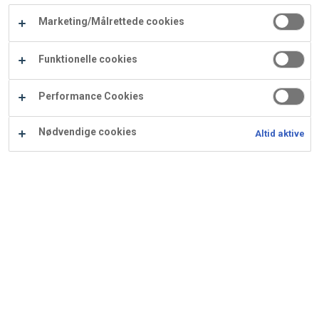
Carry
Marketing/Målrettede cookies
Procater
Waf
Vaffelexpressen
Vaffelgrossisten
ApS
Ba
Funktionelle cookies
Waffle
Performance Cookies
Supply
Nødvendige cookies
Altid aktive
Lys kransekagemasse
Anvendes bl.a. til Kransekagefestival stykkerne med
cremeux.
Ingredienser