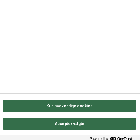
+45 63 11 72 00
QUICK LINKS
Kontakt os
Sortiment
Messekalender
Job hos ODENSE GROUP
Privatlivs- & cookiepolitik
Kun nødvendige cookies
Accepter valgte