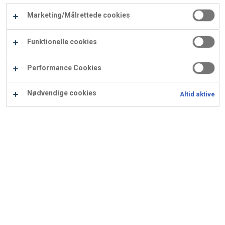
Carry
Marketing/Målrettede cookies
Procater
Waf
Vaffelexpressen
Vaffelgrossisten
ApS
Ba
Funktionelle cookies
Waffle
Performance Cookies
Supply
Nødvendige cookies
Altid aktive
Lemoncurd
Ingredienser
Opskrift er beregnet til 3320 g: