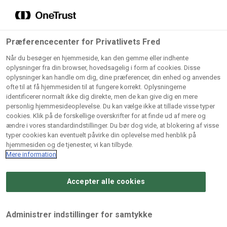
Grossister der forhandler
Søg
vores produkter
Gem dine favoritter!
Præferencecenter for Privatlivets Fred
Vores produkter forhandles kun via grossister - se
Når du besøger en hjemmeside, kan den gemme eller indhente
herunder hvilke:
oplysninger fra din browser, hovedsagelig i form af cookies. Disse
oplysninger kan handle om dig, dine præferencer, din enhed og anvendes
Lad ikke en eneste opskrift gå tabt! Opret en profil nu og
ofte til at få hjemmesiden til at fungere korrekt. Oplysningerne
identificerer normalt ikke dig direkte, men de kan give dig en mere
start din personlige samling af favoritopskrifter eller
AB
BC
Arctic
CB
personlig hjemmesideoplevelse. Du kan vælge ikke at tillade visse typer
produkter.
Catering
Catering
cookies. Klik på de forskellige overskrifter for at finde ud af mere og
Import
A/
ændre i vores standardindstillinger. Du bør dog vide, at blokering af visse
A/S
A/S
Bliv medlem af Odense Marcipan's professionelle
typer cookies kan eventuelt påvirke din oplevelse med henblik på
fællesskab og få nem adgang til dine gemte opskrifter og
hjemmesiden og de tjenester, vi kan tilbyde.
Gi
Condi
Dagrofa
produkter - når som helst, hvor som helst.
Mere information
Fullhouse
Ca
ApS
Foodservice
A/
Accepter alle cookies
Log ind
Opret profil
Hørkram
INCO
L. C.
Me
Foodservice
Cash
Lauritzen
Ho
Administrer indstillinger for samtykke
A/S
&
A/S
A/