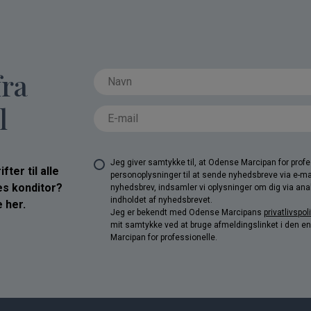
fra
l
Jeg giver samtykke til, at Odense Marcipan for pro
ter til alle
personoplysninger til at sende nyhedsbreve via e-ma
res konditor?
nyhedsbrev, indsamler vi oplysninger om dig via anal
indholdet af nyhedsbrevet.
 her.
Jeg er bekendt med Odense Marcipans
privatlivspoli
mit samtykke ved at bruge afmeldingslinket i den e
Marcipan for professionelle.