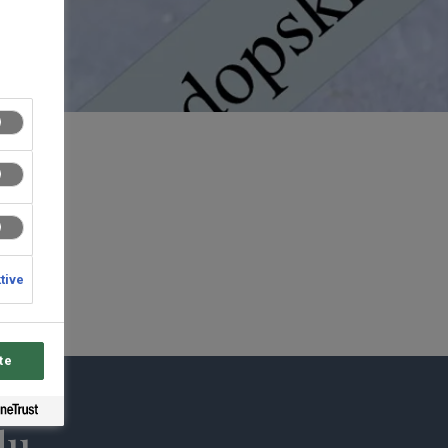
ktive
te
du