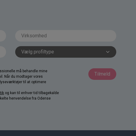
fessionelle må behandle mine
Tilmeld
il. Når du modtager vores
yseværktøjer til at optimere
tik
og kan til enhver tid tilbagekalde
nkelte henvendelse fra Odense