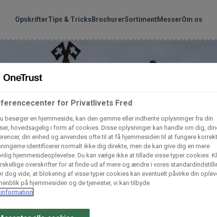
handler vores produkte
Søg
Opskrifter
Tips & Tricks
Brochurer
Sortiment
Messer
Om os
nder hvilke:
Gem dine favoritter!
Arctic Import
BC Catering A/S
Lad ikke en eneste opskrift gå tabt! Opret en profil nu og start di
personlige samling af favoritopskrifter eller produkter.
ferencecenter for Privatlivets Fred
u besøger en hjemmeside, kan den gemme eller indhente oplysninger fra din
liv medlem af Odense Marcipan's professionelle fællesskab og 
Dagrofa Foodservice
Fullhouse
er, hovedsagelig i form af cookies. Disse oplysninger kan handle om dig, din
em adgang til dine gemte opskrifter og produkter - når som hels
rencer, din enhed og anvendes ofte til at få hjemmesiden til at fungere korrekt
hvor som helst.
ningerne identificerer normalt ikke dig direkte, men de kan give dig en mere
nlig hjemmesideoplevelse. Du kan vælge ikke at tillade visse typer cookies. Kl
INCO Cash & Carry
L. C. Lauritzen A/
rskellige overskrifter for at finde ud af mere og ændre i vores standardindstilli
r dog vide, at blokering af visse typer cookies kan eventuelt påvirke din oplev
Log ind
Opret profil
enblik på hjemmesiden og de tjenester, vi kan tilbyde.
information
Vaffelexpressen
Vaffelgrossisten