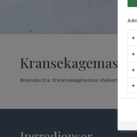
Waffle Supply
Admi
Kransekagemasse 
Anvendes bl.a. til kransekagefestival stykkerne med c
Ingredienser