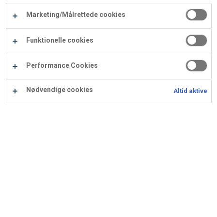
Carry
Marketing/Målrettede cookies
Procater
Waf
Vaffelexpressen
Vaffelgrossisten
ApS
Ba
Funktionelle cookies
Waffle
Performance Cookies
Supply
Nødvendige cookies
Altid aktive
Grå marcipan
Anvendes bl.a. til Sjove kager, her Ebba Elefant.
Ingredienser