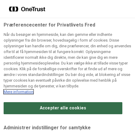
Grossister der forhandler
Søg
vores produkter
Gem dine favoritter!
Præferencecenter for Privatlivets Fred
Vores produkter forhandles kun via grossister - se
Når du besøger en hjemmeside, kan den gemme eller indhente
herunder hvilke:
oplysninger fra din browser, hovedsagelig i form af cookies. Disse
oplysninger kan handle om dig, dine præferencer, din enhed og anvendes
Lad ikke en eneste opskrift gå tabt! Opret en profil nu og
ofte til at få hjemmesiden til at fungere korrekt. Oplysningerne
identificerer normalt ikke dig direkte, men de kan give dig en mere
start din personlige samling af favoritopskrifter eller
AB
BC
Arctic
CB
personlig hjemmesideoplevelse. Du kan vælge ikke at tillade visse typer
produkter.
Catering
Catering
cookies. Klik på de forskellige overskrifter for at finde ud af mere og
Import
A/
ændre i vores standardindstillinger. Du bør dog vide, at blokering af visse
A/S
A/S
Bliv medlem af Odense Marcipan's professionelle
typer cookies kan eventuelt påvirke din oplevelse med henblik på
fællesskab og få nem adgang til dine gemte opskrifter og
hjemmesiden og de tjenester, vi kan tilbyde.
Gi
Condi
Dagrofa
produkter - når som helst, hvor som helst.
Mere information
Fullhouse
Ca
ApS
Foodservice
A/
Accepter alle cookies
Log ind
Opret profil
Hørkram
INCO
L. C.
Me
Foodservice
Cash
Lauritzen
Ho
Administrer indstillinger for samtykke
A/S
&
A/S
A/