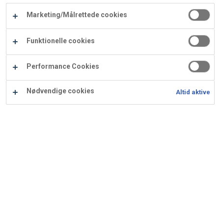
Carry
Marketing/Målrettede cookies
Procater
Waf
Vaffelexpressen
Vaffelgrossisten
ApS
Ba
Funktionelle cookies
Waffle
Performance Cookies
Supply
Nødvendige cookies
Altid aktive
Cremeux mørk chokolade
Anvendes bl.a. til Kransekagefestival stykket mørk
chokolade.
Ingredienser