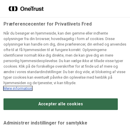
Grossister der forhandler
Søg
vores produkter
Gem dine favoritter!
Præferencecenter for Privatlivets Fred
Vores produkter forhandles kun via grossister - se
Når du besøger en hjemmeside, kan den gemme eller indhente
herunder hvilke:
oplysninger fra din browser, hovedsagelig i form af cookies. Disse
oplysninger kan handle om dig, dine præferencer, din enhed og anvendes
Lad ikke en eneste opskrift gå tabt! Opret en profil nu og
ofte til at få hjemmesiden til at fungere korrekt. Oplysningerne
identificerer normalt ikke dig direkte, men de kan give dig en mere
start din personlige samling af favoritopskrifter eller
AB
BC
Arctic
CB
personlig hjemmesideoplevelse. Du kan vælge ikke at tillade visse typer
produkter.
Catering
Catering
cookies. Klik på de forskellige overskrifter for at finde ud af mere og
Import
A/
ændre i vores standardindstillinger. Du bør dog vide, at blokering af visse
A/S
A/S
Bliv medlem af Odense Marcipan's professionelle
typer cookies kan eventuelt påvirke din oplevelse med henblik på
fællesskab og få nem adgang til dine gemte opskrifter og
hjemmesiden og de tjenester, vi kan tilbyde.
Gi
Condi
Dagrofa
produkter - når som helst, hvor som helst.
Mere information
Fullhouse
Ca
ApS
Foodservice
A/
Accepter alle cookies
Log ind
Opret profil
Hørkram
INCO
L. C.
Me
Foodservice
Cash
Lauritzen
Ho
Administrer indstillinger for samtykke
A/S
&
A/S
A/