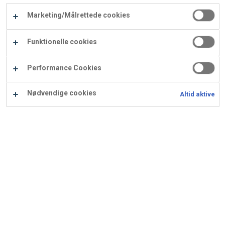
Carry
Marketing/Målrettede cookies
Procater
Waf
Vaffelexpressen
Vaffelgrossisten
ApS
Ba
Funktionelle cookies
Waffle
Performance Cookies
Supply
Nødvendige cookies
Altid aktive
Brune lagkagebunde
Ingredienser
Opskrift er beregnet til 6 stk.: