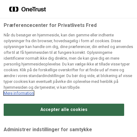
Grossister der forhandler
Søg
vores produkter
Gem dine favoritter!
Præferencecenter for Privatlivets Fred
Vores produkter forhandles kun via grossister - se
Når du besøger en hjemmeside, kan den gemme eller indhente
herunder hvilke:
oplysninger fra din browser, hovedsagelig i form af cookies. Disse
oplysninger kan handle om dig, dine præferencer, din enhed og anvendes
Lad ikke en eneste opskrift gå tabt! Opret en profil nu og
ofte til at få hjemmesiden til at fungere korrekt. Oplysningerne
identificerer normalt ikke dig direkte, men de kan give dig en mere
start din personlige samling af favoritopskrifter eller
AB
BC
Arctic
CB
personlig hjemmesideoplevelse. Du kan vælge ikke at tillade visse typer
produkter.
Catering
Catering
cookies. Klik på de forskellige overskrifter for at finde ud af mere og
Import
A/
ændre i vores standardindstillinger. Du bør dog vide, at blokering af visse
A/S
A/S
Bliv medlem af Odense Marcipan's professionelle
typer cookies kan eventuelt påvirke din oplevelse med henblik på
fællesskab og få nem adgang til dine gemte opskrifter og
hjemmesiden og de tjenester, vi kan tilbyde.
Gi
Condi
Dagrofa
produkter - når som helst, hvor som helst.
Mere information
Fullhouse
Ca
ApS
Foodservice
A/
Accepter alle cookies
Log ind
Opret profil
Hørkram
INCO
L. C.
Me
Foodservice
Cash
Lauritzen
Ho
Administrer indstillinger for samtykke
A/S
&
A/S
A/