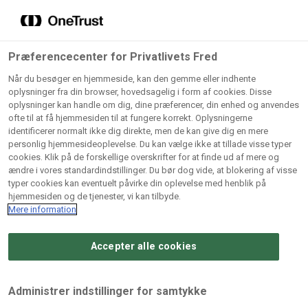
Grossister der forhandler
Søg
vores produkter
Gem dine favoritter!
Præferencecenter for Privatlivets Fred
Vores produkter forhandles kun via grossister - se
Når du besøger en hjemmeside, kan den gemme eller indhente
herunder hvilke:
oplysninger fra din browser, hovedsagelig i form af cookies. Disse
oplysninger kan handle om dig, dine præferencer, din enhed og anvendes
Lad ikke en eneste opskrift gå tabt! Opret en profil nu og
ofte til at få hjemmesiden til at fungere korrekt. Oplysningerne
identificerer normalt ikke dig direkte, men de kan give dig en mere
start din personlige samling af favoritopskrifter eller
AB
BC
Arctic
CB
personlig hjemmesideoplevelse. Du kan vælge ikke at tillade visse typer
produkter.
Catering
Catering
cookies. Klik på de forskellige overskrifter for at finde ud af mere og
Import
A/
ændre i vores standardindstillinger. Du bør dog vide, at blokering af visse
A/S
A/S
Bliv medlem af Odense Marcipan's professionelle
typer cookies kan eventuelt påvirke din oplevelse med henblik på
fællesskab og få nem adgang til dine gemte opskrifter og
hjemmesiden og de tjenester, vi kan tilbyde.
Gi
Condi
Dagrofa
produkter - når som helst, hvor som helst.
Mere information
Fullhouse
Ca
ApS
Foodservice
A/
Accepter alle cookies
Log ind
Opret profil
Hørkram
INCO
L. C.
Me
Foodservice
Cash
Lauritzen
Ho
Administrer indstillinger for samtykke
A/S
&
A/S
A/