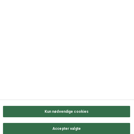
DK-5000 Odense C
+45 63 11 72 00
QUICK LINKS
Kontakt os
Sortiment
Messekalender
Job hos ODENSE GROUP
Privatlivs- & cookiepolitik
Kun nødvendige cookies
Accepter valgte