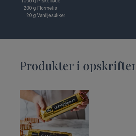
1000
g Piskefløde
200
g Flormelis
20
g Vaniljesukker
Produkter i opskrifte