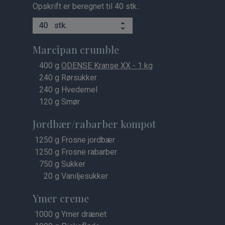
Opskrift er beregnet til 40 stk.:
stk.
Marcipan crumble
400
g
ODENSE Kranse XX - 1 kg
240
g Rørsukker
240
g Hvedemel
120
g Smør
Jordbær/rabarber kompot
1250
g Frosne jordbær
1250
g Frosne rabarber
750
g Sukker
20
g Vaniljesukker
Ymer creme
1000
g Ymer drænet