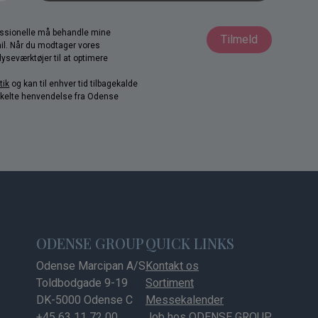
fessionelle må behandle mine
Tilmeld
il. Når du modtager vores
yseværktøjer til at optimere
tik
og kan til enhver tid tilbagekalde
nkelte henvendelse fra Odense
ODENSE GROUP
QUICK LINKS
Odense Marcipan A/S
Kontakt os
Toldbodgade 9-19
Sortiment
DK-5000 Odense C
Messekalender
+45 63 11 72 00
Job hos ODENSE GROUP