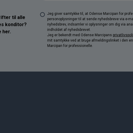
Jeg giver samtykke til, at Odense Marcipan for pro
ter til alle
personoplysninger til at sende nyhedsbreve via e-ma
res konditor?
nyhedsbrev, indsamler vi oplysninger om dig via anal
indholdet af nyhedsbrevet.
 her.
Jeg er bekendt med Odense Marcipans
privatlivspoli
mit samtykke ved at bruge afmeldingslinket i den e
Marcipan for professionelle.