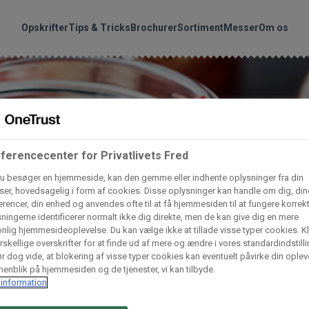
handler vores produkte
Søg
Opskrifter
Tips & Tricks
Brochurer
Sortiment
Messer
Om os
nder hvilke:
Gem dine favoritter!
Arctic Import
BC Catering A/S
Lad ikke en eneste opskrift gå tabt! Opret en profil nu og start di
personlige samling af favoritopskrifter eller produkter.
ferencecenter for Privatlivets Fred
liv medlem af Odense Marcipan's professionelle fællesskab og 
Dagrofa Foodservice
Fullhouse
u besøger en hjemmeside, kan den gemme eller indhente oplysninger fra din
em adgang til dine gemte opskrifter og produkter - når som hels
er, hovedsagelig i form af cookies. Disse oplysninger kan handle om dig, din
rencer, din enhed og anvendes ofte til at få hjemmesiden til at fungere korrekt
hvor som helst.
ningerne identificerer normalt ikke dig direkte, men de kan give dig en mere
INCO Cash & Carry
L. C. Lauritzen A/
nlig hjemmesideoplevelse. Du kan vælge ikke at tillade visse typer cookies. Kl
rskellige overskrifter for at finde ud af mere og ændre i vores standardindstilli
Log ind
Opret profil
r dog vide, at blokering af visse typer cookies kan eventuelt påvirke din oplev
enblik på hjemmesiden og de tjenester, vi kan tilbyde.
Vaffelexpressen
Vaffelgrossisten
information