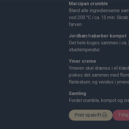
Marcipan crumble
Bland alle ingredienserne sam
ved 200 °C i ca. 15 min. Skrab 
farven.
Jordbær/rabarber kompot
Det hele koges sammen i ca. 20
stuetemperatur.
Ymer creme
Ymeren skal drænes i et klæde
piskes det sammen med flormel
flødeskum, og vendes i ymere
Samling
Fordel crumble, kompot og cre
Print opskrift
Tilføj