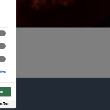
ktive
te
du