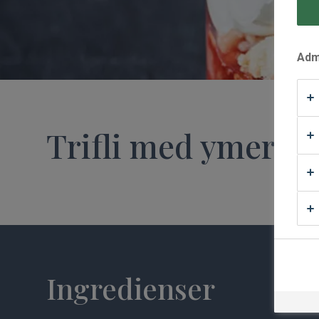
Waffle Supply
Admi
Trifli med ymer c
Ingredienser