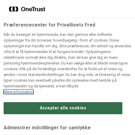
Grossister der forhandler
Søg
vores produkter
Gem dine favoritter!
Præferencecenter for Privatlivets Fred
Vores produkter forhandles kun via grossister - se
Når du besøger en hjemmeside, kan den gemme eller indhente
herunder hvilke:
oplysninger fra din browser, hovedsagelig i form af cookies. Disse
oplysninger kan handle om dig, dine præferencer, din enhed og anvendes
Lad ikke en eneste opskrift gå tabt! Opret en profil nu og
ofte til at få hjemmesiden til at fungere korrekt. Oplysningerne
identificerer normalt ikke dig direkte, men de kan give dig en mere
start din personlige samling af favoritopskrifter eller
AB
BC
Arctic
CB
personlig hjemmesideoplevelse. Du kan vælge ikke at tillade visse typer
produkter.
Catering
Catering
cookies. Klik på de forskellige overskrifter for at finde ud af mere og
Import
A/
ændre i vores standardindstillinger. Du bør dog vide, at blokering af visse
A/S
A/S
Bliv medlem af Odense Marcipan's professionelle
typer cookies kan eventuelt påvirke din oplevelse med henblik på
fællesskab og få nem adgang til dine gemte opskrifter og
hjemmesiden og de tjenester, vi kan tilbyde.
Gi
Condi
Dagrofa
produkter - når som helst, hvor som helst.
Mere information
Fullhouse
Ca
ApS
Foodservice
A/
Accepter alle cookies
Log ind
Opret profil
Hørkram
INCO
L. C.
Me
Foodservice
Cash
Lauritzen
Ho
Administrer indstillinger for samtykke
A/S
&
A/S
A/