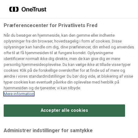
Grossister der forhandler
Søg
vores produkter
Gem dine favoritter!
Præferencecenter for Privatlivets Fred
Vores produkter forhandles kun via grossister - se
Når du besøger en hjemmeside, kan den gemme eller indhente
herunder hvilke:
oplysninger fra din browser, hovedsagelig i form af cookies. Disse
oplysninger kan handle om dig, dine præferencer, din enhed og anvendes
Lad ikke en eneste opskrift gå tabt! Opret en profil nu og
ofte til at få hjemmesiden til at fungere korrekt. Oplysningerne
identificerer normalt ikke dig direkte, men de kan give dig en mere
start din personlige samling af favoritopskrifter eller
AB
BC
Arctic
CB
personlig hjemmesideoplevelse. Du kan vælge ikke at tillade visse typer
produkter.
Catering
Catering
cookies. Klik på de forskellige overskrifter for at finde ud af mere og
Import
A/
ændre i vores standardindstillinger. Du bør dog vide, at blokering af visse
A/S
A/S
Bliv medlem af Odense Marcipan's professionelle
typer cookies kan eventuelt påvirke din oplevelse med henblik på
fællesskab og få nem adgang til dine gemte opskrifter og
hjemmesiden og de tjenester, vi kan tilbyde.
Gi
Condi
Dagrofa
produkter - når som helst, hvor som helst.
Mere information
Fullhouse
Ca
ApS
Foodservice
A/
Accepter alle cookies
Log ind
Opret profil
Hørkram
INCO
L. C.
Me
Foodservice
Cash
Lauritzen
Ho
Administrer indstillinger for samtykke
A/S
&
A/S
A/