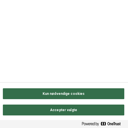
QUICK LINKS
Kontakt os
Sortiment
Messekalender
Job hos ODENSE GROUP
Privatlivs- & cookiepolitik
Kun nødvendige cookies
Accepter valgte