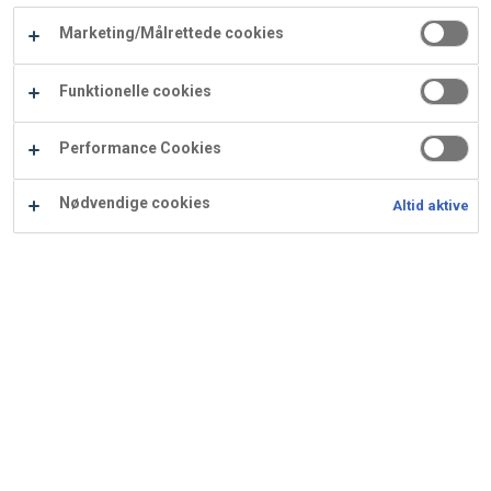
Carry
Marketing/Målrettede cookies
Procater
Waf
Vaffelexpressen
Vaffelgrossisten
ApS
Ba
Funktionelle cookies
Waffle
Performance Cookies
Supply
Nødvendige cookies
Altid aktive
Ricotta pandekager med
citron
Ingredienser