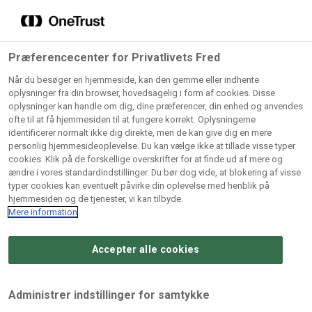
Grossister der forhandler
Søg
vores produkter
Gem dine favoritter!
Præferencecenter for Privatlivets Fred
Vores produkter forhandles kun via grossister - se
Når du besøger en hjemmeside, kan den gemme eller indhente
herunder hvilke:
oplysninger fra din browser, hovedsagelig i form af cookies. Disse
oplysninger kan handle om dig, dine præferencer, din enhed og anvendes
Lad ikke en eneste opskrift gå tabt! Opret en profil nu og
ofte til at få hjemmesiden til at fungere korrekt. Oplysningerne
identificerer normalt ikke dig direkte, men de kan give dig en mere
start din personlige samling af favoritopskrifter eller
AB
BC
Arctic
CB
personlig hjemmesideoplevelse. Du kan vælge ikke at tillade visse typer
produkter.
Catering
Catering
cookies. Klik på de forskellige overskrifter for at finde ud af mere og
Import
A/
ændre i vores standardindstillinger. Du bør dog vide, at blokering af visse
A/S
A/S
Bliv medlem af Odense Marcipan's professionelle
typer cookies kan eventuelt påvirke din oplevelse med henblik på
fællesskab og få nem adgang til dine gemte opskrifter og
hjemmesiden og de tjenester, vi kan tilbyde.
Gi
Condi
Dagrofa
produkter - når som helst, hvor som helst.
Mere information
Fullhouse
Ca
ApS
Foodservice
A/
Accepter alle cookies
Log ind
Opret profil
Hørkram
INCO
L. C.
Me
Foodservice
Cash
Lauritzen
Ho
Administrer indstillinger for samtykke
A/S
&
A/S
A/