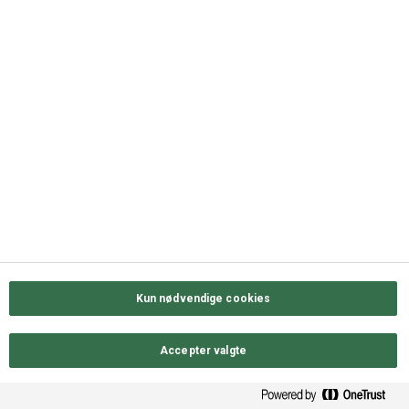
QUICK LINKS
Kontakt os
Sortiment
Messekalender
Job hos ODENSE GROUP
Privatlivs- & cookiepolitik
Kun nødvendige cookies
Accepter valgte