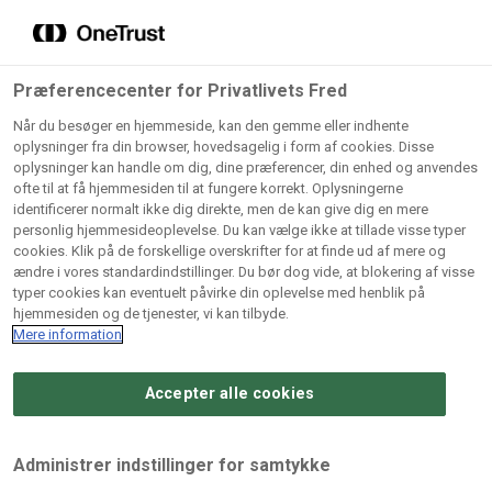
Grossister der forhandler
Søg
vores produkter
Gem dine favoritter!
Præferencecenter for Privatlivets Fred
Vores produkter forhandles kun via grossister - se
Når du besøger en hjemmeside, kan den gemme eller indhente
herunder hvilke:
oplysninger fra din browser, hovedsagelig i form af cookies. Disse
oplysninger kan handle om dig, dine præferencer, din enhed og anvendes
Lad ikke en eneste opskrift gå tabt! Opret en profil nu og
ofte til at få hjemmesiden til at fungere korrekt. Oplysningerne
identificerer normalt ikke dig direkte, men de kan give dig en mere
start din personlige samling af favoritopskrifter eller
AB
BC
Arctic
CB
personlig hjemmesideoplevelse. Du kan vælge ikke at tillade visse typer
produkter.
Catering
Catering
cookies. Klik på de forskellige overskrifter for at finde ud af mere og
Import
A/
ændre i vores standardindstillinger. Du bør dog vide, at blokering af visse
A/S
A/S
Bliv medlem af Odense Marcipan's professionelle
typer cookies kan eventuelt påvirke din oplevelse med henblik på
fællesskab og få nem adgang til dine gemte opskrifter og
hjemmesiden og de tjenester, vi kan tilbyde.
Gi
Condi
Dagrofa
produkter - når som helst, hvor som helst.
Mere information
Fullhouse
Ca
ApS
Foodservice
A/
Accepter alle cookies
Log ind
Opret profil
Hørkram
INCO
L. C.
Me
Foodservice
Cash
Lauritzen
Ho
Administrer indstillinger for samtykke
A/S
&
A/S
A/