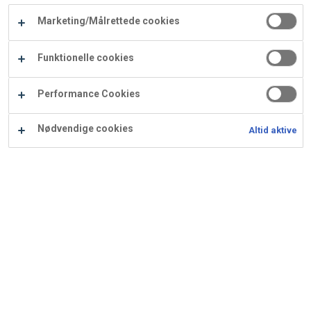
Carry
Marketing/Målrettede cookies
Procater
Waf
Vaffelexpressen
Vaffelgrossisten
ApS
Ba
Funktionelle cookies
Waffle
Performance Cookies
Supply
Nødvendige cookies
Altid aktive
Rabarber trifli med
marcipan crumble
Ingredienser