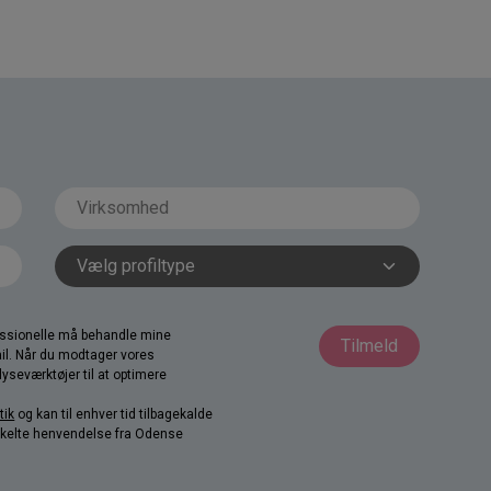
fessionelle må behandle mine
Tilmeld
il. Når du modtager vores
yseværktøjer til at optimere
tik
og kan til enhver tid tilbagekalde
nkelte henvendelse fra Odense