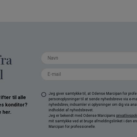
fra
l
Jeg giver samtykke til, at Odense Marcipan for pro
ter til alle
personoplysninger til at sende nyhedsbreve via e-ma
res konditor?
nyhedsbrev, indsamler vi oplysninger om dig via anal
indholdet af nyhedsbrevet.
 her.
Jeg er bekendt med Odense Marcipans
privatlivspoli
mit samtykke ved at bruge afmeldingslinket i den e
Marcipan for professionelle.