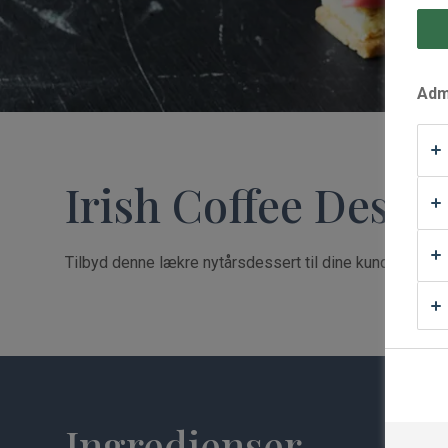
Waffle Supply
Admi
Irish Coffee Desse
Tilbyd denne lækre nytårsdessert til dine kunder og tag 
Ingredienser