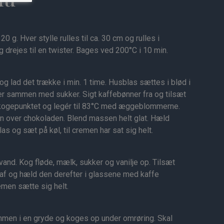
0 g. Hver stylle rulles til ca. 30 cm og rulles i
 drejes til en twister. Bages ved 200°C i 10 min.
 lad det trække i min. 1 time. Husblas sættes i blød i
 sammen med sukker. Sigt kaffebønner fra og tilsæt
r kogepunktet og legér til 83°C med æggeblommerne.
n over chokoladen. Blend massen helt glat. Hæld
las og sæt på køl, til cremen har sat sig helt.
vand. Kog fløde, mælk, sukker og vanilje op. Tilsæt
 af og hæld den derefter i glassene med kaffe
emen sætte sig helt.
mmen i en gryde og koges op under omrøring. Skal