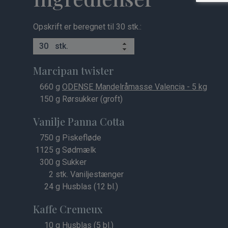
Opskrift er beregnet til 30 stk.:
stk.
Marcipan twister
660
g
ODENSE Mandelråmasse Valencia - 5 kg
150
g Rørsukker (groft)
Vanilje Panna Cotta
750
g Piskefløde
1125
g Sødmælk
300
g Sukker
2
stk. Vaniljestænger
24
g Husblas (12 bl.)
Kaffe Cremeux
10
g Husblas (5 bl.)