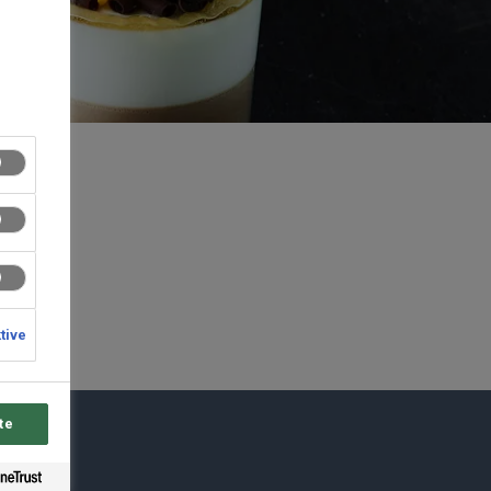
ktive
te
du