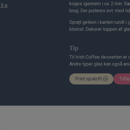
koges igennem i ca. 2 min. Sætt
5 g
brug. Der justeres evt. med li
Sprøjt geléen i kanten rundt
blomst. Dekorer toppen af gla
Tip
Til Irish Coffee desserten er 
Andre typer glas kan også an
Print opskrift
Tilføj