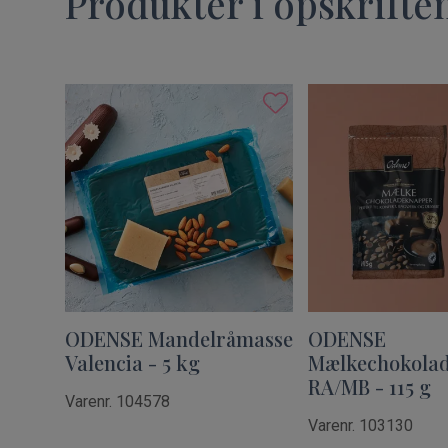
Produkter i opskrifte
ODENSE Mandelråmasse
ODENSE
Valencia - 5 kg
Mælkechokola
RA/MB - 115 g
Varenr. 104578
Varenr. 103130