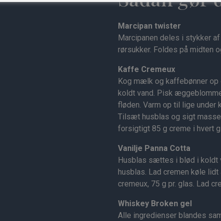
Marcipan twister
Marcipanen deles i stykker af 2
rørsukker. Foldes på midten og
Kaffe Cremeux
Kog mælk og kaffebønner op og
koldt vand. Pisk æggeblommer
fløden. Varm op til lige unde
Tilsæt husblas og sigt masse
forsigtigt 85 g creme i hvert g
Vanilje Panna Cotta
Husblas sættes i blød i koldt 
husblas. Lad cremen køle lidt
cremeux, 75 g pr. glas. Lad cr
Whiskey Broken gel
Alle ingredienser blandes sa