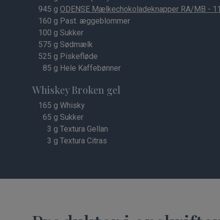
945
g
ODENSE Mælkechokoladeknapper RA/MB - 11
160
g Past. æggeblommer
100
g Sukker
575
g Sødmælk
525
g Piskefløde
85
g Hele Kaffebønner
Whiskey Broken gel
165
g Whisky
65
g Sukker
3
g Textura Gellan
3
g Textura Citras