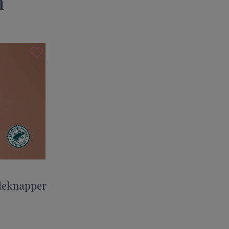
n
deknapper