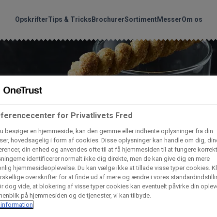
handler vores produkte
Søg
Opskrifter
Tips & Tricks
Brochurer
Sortiment
Messer
Om os
nder hvilke:
Gem dine favoritter!
Arctic Import
BC Catering A/S
Lad ikke en eneste opskrift gå tabt! Opret en profil nu og start di
personlige samling af favoritopskrifter eller produkter.
ferencecenter for Privatlivets Fred
liv medlem af Odense Marcipan's professionelle fællesskab og 
Dagrofa Foodservice
Fullhouse
u besøger en hjemmeside, kan den gemme eller indhente oplysninger fra din
em adgang til dine gemte opskrifter og produkter - når som hels
er, hovedsagelig i form af cookies. Disse oplysninger kan handle om dig, din
hvor som helst.
rencer, din enhed og anvendes ofte til at få hjemmesiden til at fungere korrekt
INCO Cash & Carry
L. C. Lauritzen A/
ningerne identificerer normalt ikke dig direkte, men de kan give dig en mere
nlig hjemmesideoplevelse. Du kan vælge ikke at tillade visse typer cookies. Kl
Log ind
Opret profil
rskellige overskrifter for at finde ud af mere og ændre i vores standardindstilli
r dog vide, at blokering af visse typer cookies kan eventuelt påvirke din oplev
Vaffelexpressen
Vaffelgrossisten
enblik på hjemmesiden og de tjenester, vi kan tilbyde.
information