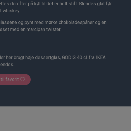
es derefter på køl til det er helt stift. Blendes glat før
dt whiskey.
 i glassene og pynt med mørke chokoladespåner og en
sset med en marcipan twister.
der her brugt høje dessertglas, GODIS 40 cl. fra IKEA.
vendes.
 til favorit