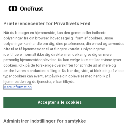
Grossister der forhandler
Søg
vores produkter
Gem dine favoritter!
Præferencecenter for Privatlivets Fred
Vores produkter forhandles kun via grossister - se
Når du besøger en hjemmeside, kan den gemme eller indhente
herunder hvilke:
oplysninger fra din browser, hovedsagelig i form af cookies. Disse
oplysninger kan handle om dig, dine præferencer, din enhed og anvendes
Lad ikke en eneste opskrift gå tabt! Opret en profil nu og
ofte til at få hjemmesiden til at fungere korrekt. Oplysningerne
identificerer normalt ikke dig direkte, men de kan give dig en mere
start din personlige samling af favoritopskrifter eller
AB
BC
Arctic
CB
personlig hjemmesideoplevelse. Du kan vælge ikke at tillade visse typer
produkter.
Catering
Catering
cookies. Klik på de forskellige overskrifter for at finde ud af mere og
Import
A/
ændre i vores standardindstillinger. Du bør dog vide, at blokering af visse
A/S
A/S
Bliv medlem af Odense Marcipan's professionelle
typer cookies kan eventuelt påvirke din oplevelse med henblik på
fællesskab og få nem adgang til dine gemte opskrifter og
hjemmesiden og de tjenester, vi kan tilbyde.
Gi
Condi
Dagrofa
produkter - når som helst, hvor som helst.
Mere information
Fullhouse
Ca
ApS
Foodservice
A/
Accepter alle cookies
Log ind
Opret profil
Hørkram
INCO
L. C.
Me
Foodservice
Cash
Lauritzen
Ho
Administrer indstillinger for samtykke
A/S
&
A/S
A/