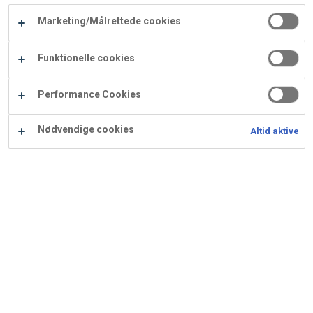
Carry
Marketing/Målrettede cookies
Procater
Waf
Vaffelexpressen
Vaffelgrossisten
ApS
Ba
Funktionelle cookies
Waffle
Performance Cookies
Supply
Nødvendige cookies
Altid aktive
Bagt æblecrumble
Ingredienser
Opskrift er beregnet til 10 pers.: