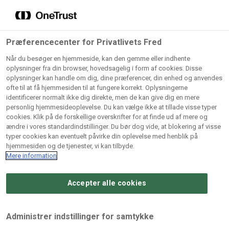
Grossister der forhandler
Søg
vores produkter
Gem dine favoritter!
Præferencecenter for Privatlivets Fred
Vores produkter forhandles kun via grossister - se
Når du besøger en hjemmeside, kan den gemme eller indhente
herunder hvilke:
oplysninger fra din browser, hovedsagelig i form af cookies. Disse
oplysninger kan handle om dig, dine præferencer, din enhed og anvendes
Lad ikke en eneste opskrift gå tabt! Opret en profil nu og
ofte til at få hjemmesiden til at fungere korrekt. Oplysningerne
identificerer normalt ikke dig direkte, men de kan give dig en mere
start din personlige samling af favoritopskrifter eller
AB
BC
Arctic
CB
personlig hjemmesideoplevelse. Du kan vælge ikke at tillade visse typer
produkter.
Catering
Catering
cookies. Klik på de forskellige overskrifter for at finde ud af mere og
Import
A/
ændre i vores standardindstillinger. Du bør dog vide, at blokering af visse
A/S
A/S
Bliv medlem af Odense Marcipan's professionelle
typer cookies kan eventuelt påvirke din oplevelse med henblik på
fællesskab og få nem adgang til dine gemte opskrifter og
hjemmesiden og de tjenester, vi kan tilbyde.
Gi
Condi
Dagrofa
produkter - når som helst, hvor som helst.
Mere information
Fullhouse
Ca
ApS
Foodservice
A/
Accepter alle cookies
Log ind
Opret profil
Hørkram
INCO
L. C.
Me
Foodservice
Cash
Lauritzen
Ho
Administrer indstillinger for samtykke
A/S
&
A/S
A/