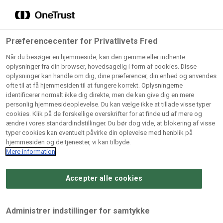
Grossister der forhandler
Søg
vores produkter
Gem dine favoritter!
Præferencecenter for Privatlivets Fred
Vores produkter forhandles kun via grossister - se
Når du besøger en hjemmeside, kan den gemme eller indhente
herunder hvilke:
oplysninger fra din browser, hovedsagelig i form af cookies. Disse
oplysninger kan handle om dig, dine præferencer, din enhed og anvendes
Lad ikke en eneste opskrift gå tabt! Opret en profil nu og
ofte til at få hjemmesiden til at fungere korrekt. Oplysningerne
identificerer normalt ikke dig direkte, men de kan give dig en mere
start din personlige samling af favoritopskrifter eller
AB
BC
Arctic
CB
personlig hjemmesideoplevelse. Du kan vælge ikke at tillade visse typer
produkter.
Catering
Catering
cookies. Klik på de forskellige overskrifter for at finde ud af mere og
Import
A/
ændre i vores standardindstillinger. Du bør dog vide, at blokering af visse
A/S
A/S
Bliv medlem af Odense Marcipan's professionelle
typer cookies kan eventuelt påvirke din oplevelse med henblik på
fællesskab og få nem adgang til dine gemte opskrifter og
hjemmesiden og de tjenester, vi kan tilbyde.
Gi
Condi
Dagrofa
produkter - når som helst, hvor som helst.
Mere information
Fullhouse
Ca
ApS
Foodservice
A/
Accepter alle cookies
Log ind
Opret profil
Hørkram
INCO
L. C.
Me
Foodservice
Cash
Lauritzen
Ho
Administrer indstillinger for samtykke
A/S
&
A/S
A/