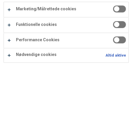
Carry
Marketing/Målrettede cookies
Procater
Waf
Vaffelexpressen
Vaffelgrossisten
ApS
Ba
Funktionelle cookies
Waffle
Performance Cookies
Supply
Nødvendige cookies
Altid aktive
Cookies
Skønne cookies bagt med ODENSE Kranse XX. Perfekt til
mange kaffeserveringer.
Ingredienser