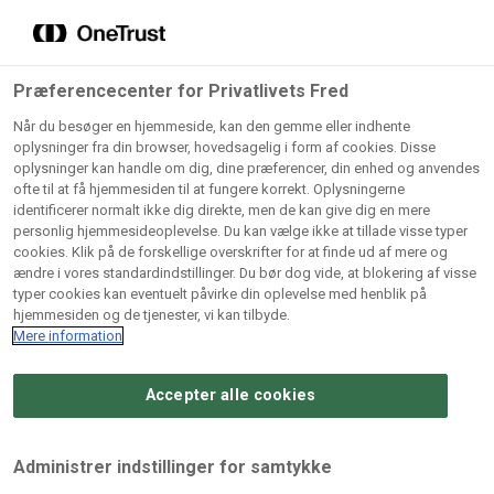
Grossister der forhandler
Søg
vores produkter
Gem dine favoritter!
Præferencecenter for Privatlivets Fred
Vores produkter forhandles kun via grossister - se
Når du besøger en hjemmeside, kan den gemme eller indhente
herunder hvilke:
oplysninger fra din browser, hovedsagelig i form af cookies. Disse
oplysninger kan handle om dig, dine præferencer, din enhed og anvendes
Lad ikke en eneste opskrift gå tabt! Opret en profil nu og
ofte til at få hjemmesiden til at fungere korrekt. Oplysningerne
identificerer normalt ikke dig direkte, men de kan give dig en mere
start din personlige samling af favoritopskrifter eller
AB
BC
Arctic
CB
personlig hjemmesideoplevelse. Du kan vælge ikke at tillade visse typer
produkter.
Catering
Catering
cookies. Klik på de forskellige overskrifter for at finde ud af mere og
Import
A/
ændre i vores standardindstillinger. Du bør dog vide, at blokering af visse
A/S
A/S
Bliv medlem af Odense Marcipan's professionelle
typer cookies kan eventuelt påvirke din oplevelse med henblik på
fællesskab og få nem adgang til dine gemte opskrifter og
hjemmesiden og de tjenester, vi kan tilbyde.
Gi
Condi
Dagrofa
produkter - når som helst, hvor som helst.
Mere information
Fullhouse
Ca
ApS
Foodservice
A/
Accepter alle cookies
Log ind
Opret profil
Hørkram
INCO
L. C.
Me
Foodservice
Cash
Lauritzen
Ho
Administrer indstillinger for samtykke
A/S
&
A/S
A/