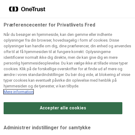
Grossister der forhandler
Søg
vores produkter
Gem dine favoritter!
Præferencecenter for Privatlivets Fred
Vores produkter forhandles kun via grossister - se
Når du besøger en hjemmeside, kan den gemme eller indhente
herunder hvilke:
Tilmeld nyhedsbrev fra
oplysninger fra din browser, hovedsagelig i form af cookies. Disse
oplysninger kan handle om dig, dine præferencer, din enhed og anvendes
ODENSE Professionel
Lad ikke en eneste opskrift gå tabt! Opret en profil nu og
ofte til at få hjemmesiden til at fungere korrekt. Oplysningerne
identificerer normalt ikke dig direkte, men de kan give dig en mere
start din personlige samling af favoritopskrifter eller
AB
BC
Arctic
CB
personlig hjemmesideoplevelse. Du kan vælge ikke at tillade visse typer
produkter.
Catering
Catering
cookies. Klik på de forskellige overskrifter for at finde ud af mere og
Import
A/
Vil du modtage nyheder, faglig inspiration og
ændre i vores standardindstillinger. Du bør dog vide, at blokering af visse
A/S
A/S
Bliv medlem af Odense Marcipan's professionelle
typer cookies kan eventuelt påvirke din oplevelse med henblik på
opskrifter til alle anledninger året rundt, samt tips og
fællesskab og få nem adgang til dine gemte opskrifter og
hjemmesiden og de tjenester, vi kan tilbyde.
Gi
Condi
Dagrofa
tricks fra vores konditor?
produkter - når som helst, hvor som helst.
Mere information
Fullhouse
Ca
ApS
Foodservice
Så tilmeld dig vores nyhedsbrev for professionelle
A/
her.
Accepter alle cookies
Log ind
Opret profil
Hørkram
INCO
L. C.
Me
Foodservice
Cash
Lauritzen
Ho
Administrer indstillinger for samtykke
A/S
&
A/S
A/