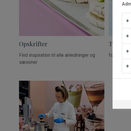
Admi
Waffle Supply
Opskrifter
Tip & T
Find inspiration til alle anledninger og
for profes
sæsoner