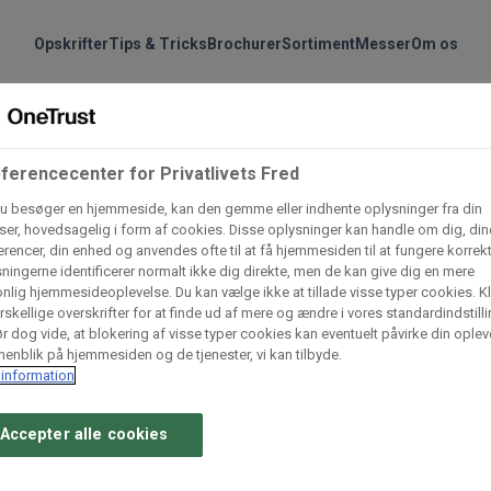
handler vores produkte
Søg
Opskrifter
Tips & Tricks
Brochurer
Sortiment
Messer
Om os
nder hvilke:
Gem dine favoritter!
elding af nyhedsbrev fej
ferencecenter for Privatlivets Fred
Arctic Import
BC Catering A/S
Lad ikke en eneste opskrift gå tabt! Opret en profil nu og start di
u besøger en hjemmeside, kan den gemme eller indhente oplysninger fra din
personlige samling af favoritopskrifter eller produkter.
er, hovedsagelig i form af cookies. Disse oplysninger kan handle om dig, din
rencer, din enhed og anvendes ofte til at få hjemmesiden til at fungere korrekt
ningerne identificerer normalt ikke dig direkte, men de kan give dig en mere
liv medlem af Odense Marcipan's professionelle fællesskab og 
Dagrofa Foodservice
Fullhouse
nlig hjemmesideoplevelse. Du kan vælge ikke at tillade visse typer cookies. Kl
em adgang til dine gemte opskrifter og produkter - når som hels
rskellige overskrifter for at finde ud af mere og ændre i vores standardindstilli
hvor som helst.
r dog vide, at blokering af visse typer cookies kan eventuelt påvirke din oplev
enblik på hjemmesiden og de tjenester, vi kan tilbyde.
INCO Cash & Carry
L. C. Lauritzen A/
information
Log ind
Opret profil
Accepter alle cookies
Vaffelexpressen
Vaffelgrossisten