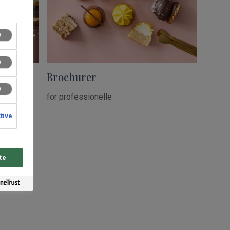
Brochurer
for professionelle
ktive
te