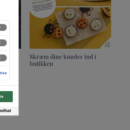
Skræm dine kunder ind i
butikken
ktive
te