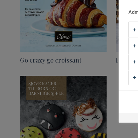
Waffle Supply
Admi
Go crazy go croissant
Hallow