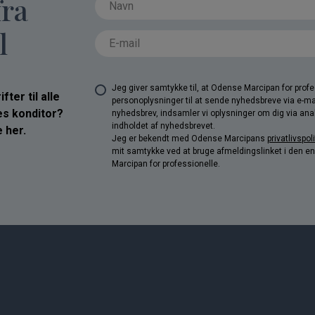
fra
l
Jeg giver samtykke til, at Odense Marcipan for pro
ter til alle
personoplysninger til at sende nyhedsbreve via e-ma
res konditor?
nyhedsbrev, indsamler vi oplysninger om dig via anal
indholdet af nyhedsbrevet.
 her.
Jeg er bekendt med Odense Marcipans
privatlivspoli
mit samtykke ved at bruge afmeldingslinket i den e
Marcipan for professionelle.