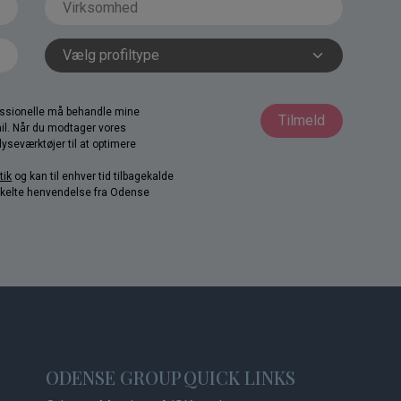
fessionelle må behandle mine
Tilmeld
il. Når du modtager vores
yseværktøjer til at optimere
tik
og kan til enhver tid tilbagekalde
nkelte henvendelse fra Odense
ODENSE GROUP
QUICK LINKS