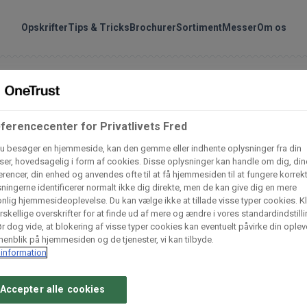
handler vores produkte
Søg
Opskrifter
Tips & Tricks
Brochurer
Sortiment
Messer
Om os
nder hvilke:
Gem dine favoritter!
Arctic Import
BC Catering A/S
ferencecenter for Privatlivets Fred
Lad ikke en eneste opskrift gå tabt! Opret en profil nu og start di
personlige samling af favoritopskrifter eller produkter.
u besøger en hjemmeside, kan den gemme eller indhente oplysninger fra din
er, hovedsagelig i form af cookies. Disse oplysninger kan handle om dig, din
liv medlem af Odense Marcipan's professionelle fællesskab og 
Dagrofa Foodservice
Fullhouse
rencer, din enhed og anvendes ofte til at få hjemmesiden til at fungere korrekt
ningerne identificerer normalt ikke dig direkte, men de kan give dig en mere
em adgang til dine gemte opskrifter og produkter - når som hels
nlig hjemmesideoplevelse. Du kan vælge ikke at tillade visse typer cookies. Kl
hvor som helst.
rskellige overskrifter for at finde ud af mere og ændre i vores standardindstilli
INCO Cash & Carry
L. C. Lauritzen A/
r dog vide, at blokering af visse typer cookies kan eventuelt påvirke din oplev
enblik på hjemmesiden og de tjenester, vi kan tilbyde.
Log ind
Opret profil
information
Vaffelexpressen
Vaffelgrossisten
Accepter alle cookies