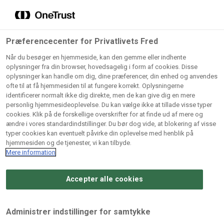
Grossister der forhandler
Søg
vores produkter
Gem dine favoritter!
Præferencecenter for Privatlivets Fred
Vores produkter forhandles kun via grossister - se
Når du besøger en hjemmeside, kan den gemme eller indhente
herunder hvilke:
oplysninger fra din browser, hovedsagelig i form af cookies. Disse
oplysninger kan handle om dig, dine præferencer, din enhed og anvendes
Lad ikke en eneste opskrift gå tabt! Opret en profil nu og
ofte til at få hjemmesiden til at fungere korrekt. Oplysningerne
identificerer normalt ikke dig direkte, men de kan give dig en mere
start din personlige samling af favoritopskrifter eller
AB
BC
Arctic
CB
personlig hjemmesideoplevelse. Du kan vælge ikke at tillade visse typer
produkter.
Catering
Catering
cookies. Klik på de forskellige overskrifter for at finde ud af mere og
Import
A/
ændre i vores standardindstillinger. Du bør dog vide, at blokering af visse
A/S
A/S
Bliv medlem af Odense Marcipan's professionelle
typer cookies kan eventuelt påvirke din oplevelse med henblik på
fællesskab og få nem adgang til dine gemte opskrifter og
hjemmesiden og de tjenester, vi kan tilbyde.
Gi
Condi
Dagrofa
produkter - når som helst, hvor som helst.
Mere information
Fullhouse
Ca
ApS
Foodservice
A/
Accepter alle cookies
Log ind
Opret profil
Hørkram
INCO
L. C.
Me
Foodservice
Cash
Lauritzen
Ho
Administrer indstillinger for samtykke
A/S
&
A/S
A/